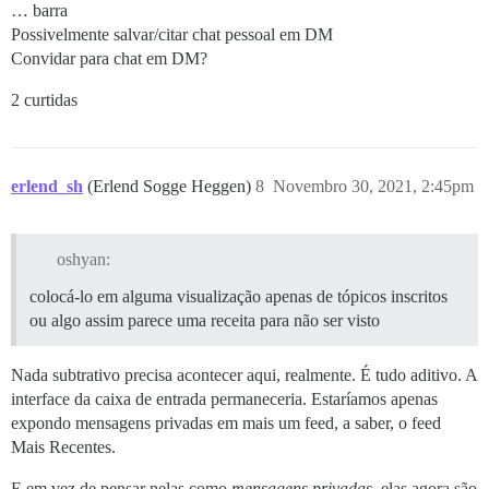
… barra
Possivelmente salvar/citar chat pessoal em DM
Convidar para chat em DM?
2 curtidas
erlend_sh
(Erlend Sogge Heggen)
8
Novembro 30, 2021, 2:45pm
oshyan:
colocá-lo em alguma visualização apenas de tópicos inscritos
ou algo assim parece uma receita para não ser visto
Nada subtrativo precisa acontecer aqui, realmente. É tudo aditivo. A
interface da caixa de entrada permaneceria. Estaríamos apenas
expondo mensagens privadas em mais um feed, a saber, o feed
Mais Recentes.
E em vez de pensar nelas como
mensagens privadas
, elas agora são