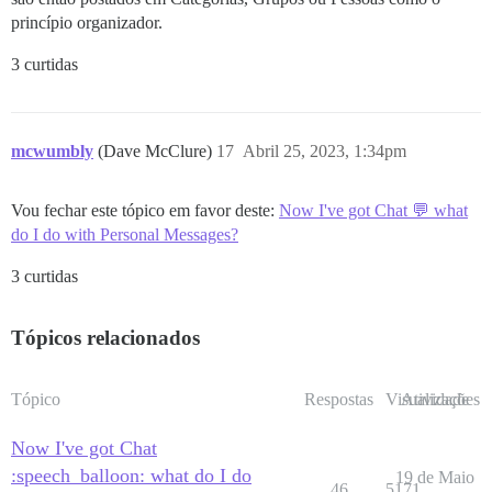
princípio organizador.
3 curtidas
mcwumbly
(Dave McClure)
17
Abril 25, 2023, 1:34pm
Vou fechar este tópico em favor deste:
Now I've got Chat 💬 what
do I do with Personal Messages?
3 curtidas
Tópicos relacionados
Tópico
Respostas
Visualizações
Atividade
Now I've got Chat
:speech_balloon: what do I do
19 de Maio
46
5171