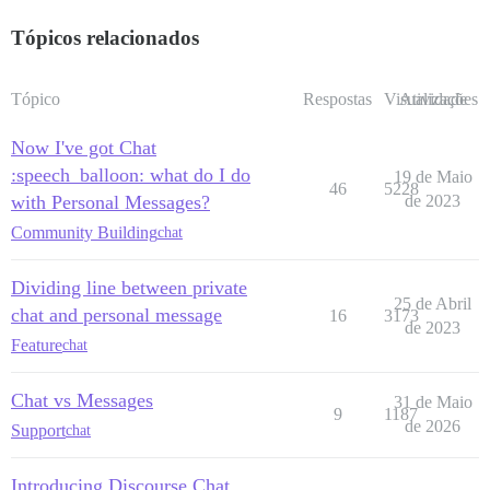
Tópicos relacionados
Tópico
Respostas
Visualizações
Atividade
Now I've got Chat
:speech_balloon: what do I do
19 de Maio
46
5228
with Personal Messages?
de 2023
Community Building
chat
Dividing line between private
25 de Abril
chat and personal message
16
3173
de 2023
Feature
chat
Chat vs Messages
31 de Maio
9
1187
de 2026
Support
chat
Introducing Discourse Chat