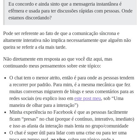
Eu concordo e ainda sinto que a mensageria instantânea é
efêmera e usada para ter discussões rápidas com pessoas. Onde
estamos discordando?
Pode ser referente ao fato de que a comunicação síncrona e
altamente interativa não implica necessariamente que alguém não
queira se referir a ela mais tarde.
Não diretamente em resposta ao que você diz aqui, mas
continuando meus pensamentos sobre este tópico:
O chat tem o menor atrito, então é para onde as pessoas tendem
a recorrer por padrão. Para mim, é a mesma mecânica que fez
muitas conversas migrarem de blogs e seus comentários para as
redes sociais (eu explico isso em
este post meu
, sob “Uma
maneira de olhar para a interação”)
Minha experiência no Facebook é que as pessoas facilmente
ficam “presas” no chat (porque é contínuo, interativo, imediato)
e isso as afasta da interação mais lenta no grupo/comunidade
O chat é super útil para lidar com uma crise ou para ter uma
troca em tempo real,
ao vivo
, sobre um tópico onde a