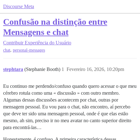
Discourse Meta
Confusão na distinção entre
Mensagens e chat
Contribuir
Experiência do Usuário
,
chat
personal-messages
stephtara
(Stephanie Booth)
1
Fevereiro 16, 2026, 10:20pm
Eu continuo me perdendo/confuso quando quero acessar o que meu
cérebro rotula como uma « discussão » com outro membro.
Algumas dessas discussões acontecem por chat, outras por
mensagem pessoal. Eu vou para o chat, não encontro, aí percebo
que deve ter sido uma mensagem pessoal, onde é que elas estão
mesmo, ah sim, preciso ir no meu avatar no canto superior direito
para encontrá-las…
Honestamente, é confuso. A primeira característica dessas