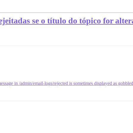
ejeitadas se o título do tópico for alt
essage in /admin/email-logs/rejected is sometimes displayed as gobbl