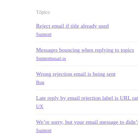
Tópico
Reject email if title already used
Support
Messages bouncing when replying to topics
Support
email-in
Wrong rejection email is being sent
Bug
Late reply by email rejection label is URL rat
UX
We’re sorry, but your email message to didn’
Support