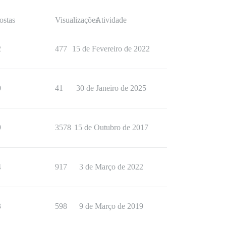
ostas
Visualizações
Atividade
2
477
15 de Fevereiro de 2022
0
41
30 de Janeiro de 2025
9
3578
15 de Outubro de 2017
4
917
3 de Março de 2022
3
598
9 de Março de 2019