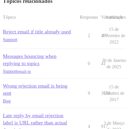
Tópicos relacionados
Tópico
Respostas
Visualizações
Atividade
15 de
Reject email if title already used
2
477
Fevereiro de
Support
2022
Messages bouncing when
30 de Janeiro
replying to topics
0
41
de 2025
Support
email-in
Wrong rejection email is being
15 de
sent
9
3578
Outubro de
2017
Bug
Late reply by email rejection
label is URL rather than actual
3 de Março
4
917