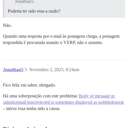
Jonathan5:
Poderia ter sido essa a razão?
Não.
Quando uma resposta por e-mail às postagens chega, a postagem
respondida é procurada usando o VERP, não o assunto.
Jonathan5
5
Novembro 2, 2025, 8:24am
Fico feliz em saber, obrigado.
Há uma sobreposição com este problema:
Body of message in
/admin/email-logs/rejected is sometimes displayed as gobbledegook
– talvez essa tenha sido a causa.