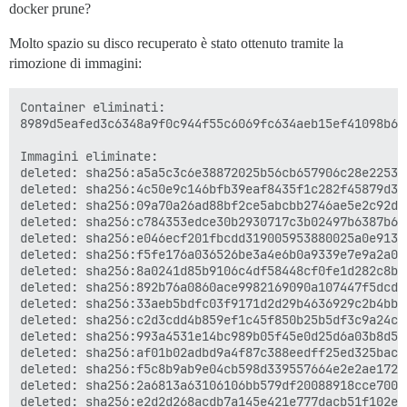
docker prune?
Molto spazio su disco recuperato è stato ottenuto tramite la
rimozione di immagini:
Container eliminati:

8989d5eafed3c6348a9f0c944f55c6069fc634aeb15ef41098b6ff
Immagini eliminate:

deleted: sha256:a5a5c3c6e38872025b56cb657906c28e2253c
deleted: sha256:4c50e9c146bfb39eaf8435f1c282f45879d32
deleted: sha256:09a70a26ad88bf2ce5abcbb2746ae5e2c92d0
deleted: sha256:c784353edce30b2930717c3b02497b6387b62
deleted: sha256:e046ecf201fbcdd319005953880025a0e9132
deleted: sha256:f5fe176a036526be3a4e6b0a9339e7e9a2a00
deleted: sha256:8a0241d85b9106c4df58448cf0fe1d282c8b8
deleted: sha256:892b76a0860ace9982169090a107447f5dcdd
deleted: sha256:33aeb5bdfc03f9171d2d29b4636929c2b4bba
deleted: sha256:c2d3cdd4b859ef1c45f850b25b5df3c9a24c5
deleted: sha256:993a4531e14bc989b05f45e0d25d6a03b8d51
deleted: sha256:af01b02adbd9a4f87c388eedff25ed325bacc
deleted: sha256:f5c8b9ab9e04cb598d339557664e2e2ae1723
deleted: sha256:2a6813a63106106bb579df20088918cce7006
deleted: sha256:e2d2d268acdb7a145e421e777dacb51f102ef