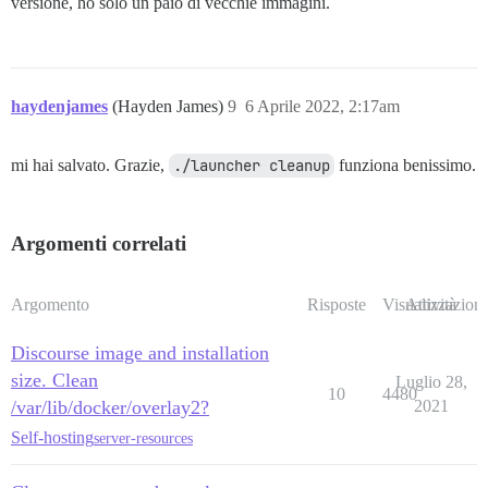
versione, ho solo un paio di vecchie immagini.
haydenjames
(Hayden James)
9
6 Aprile 2022, 2:17am
mi hai salvato. Grazie,
./launcher cleanup
funziona benissimo.
Argomenti correlati
Argomento
Risposte
Visualizzazioni
Attività
Discourse image and installation
size. Clean
Luglio 28,
10
4480
/var/lib/docker/overlay2?
2021
Self-hosting
server-resources