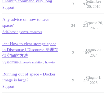
Cleanup command very long
Settembre
3
937
20, 2019
Support
Any advice on how to save
Gennaio 26,
space?
24
2114
2023
Self-hosting
server-resources
:cn: How to clear storage space
in Discourse | Discourse 清理存
Luglio 29,
2
1099
储空间的方法
2024
Sysadmins
chinese-translation
,
how-to
Running out of space - Docker
Giugno 1,
image is large?
9
279
2026
Support