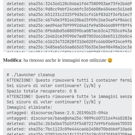
deleted: sha256:32436d128c04ba1fd47580903ae73fe2bddfe
deleted: sha256:9d8cc9ebf24cebfc365de08e404eec5616e8f
deleted: sha256:b51231c2325f9d3e1cf41bf83d2f34fb1ec74
deleted: sha256:4b740e3f816620ba25f09c26e34af4f846c10
deleted: sha256:aed946e70f9992d4a1fe9a58466d89ff8ff4c
deleted: sha256:8fbddbd56880590ca087acb3c42705c6943ab
deleted: sha256:264b2ce39590e7ad870036618eb5112060c4b
deleted: sha256:61b234732828f310e020fc66b00e924ce9fb6
deleted: sha256:5485ea5656a8656570635e3ee98498a26c3ea
deleted: sha256:543a5a42f0ba6d4b4df07f5450a5471049e6a
deleted: sha256:d8f6e8c526e4e4714394a0f5a36f9a9a08d0b
Modifica
: ha rimosso anche le immagini non utilizzate
deleted: sha256:7dad94c5f48fdde5274185375df590c973b44
deleted: sha256:1df5bd192eaf7ae1cc110e1eb93af42cdc2e8
deleted: sha256:8dc32a5348882ece3ee648b40ed33b6d86ffb
# ./launcher cleanup

deleted: sha256:1d450751d4dc71941251346cc109e28b8de7a
ATTENZIONE! Questo rimuoverà tutti i container fermi.

deleted: sha256:59d8d124a061dc2b5ef711ec35aa41697d3e6
Sei sicuro di voler continuare? [y/N] y

deleted: sha256:b3c415106e20b05afd10e1842b6baf0aa853f
Spazio totale recuperato: 0 B

deleted: sha256:43d274dc62cd0bb15393fdc847eeb824bec4e
ATTENZIONE! Questo rimuoverà tutte le immagini senza 
deleted: sha256:d6b5a749012392db26ec65d9bb114ce5f7daa
Sei sicuro di voler continuare? [y/N] y

deleted: sha256:84cf770fecfc683073de6437fbbea5b656f83
Immagini eliminate:

deleted: sha256:4336aecfb02a3509a61a23971c12b4df22bf9
untagged: discourse/base:2.0.20190625-0946

deleted: sha256:8ae6fb2a00993f50bfe70fe4523dcfac54638
untagged: discourse/base@sha256:9899c60721649460283ac
deleted: sha256:6ea56353a356ae23158a7bbd7525af2ccede9
deleted: sha256:2b3a5b47565f3f548721769fbf6d6eb70555b
deleted: sha256:8e9885ceddee58bb56c4b5ed54991fc8f4af5
deleted: sha256:7bc1123c09e444ca6b2408d70bd6bdf10ad4f
deleted: sha256:358a1ff8a0deba7dba1ae254aab1ac6c1d629
deleted: sha256:03952d61b1fc131f23629c02f7ffb93708ae7