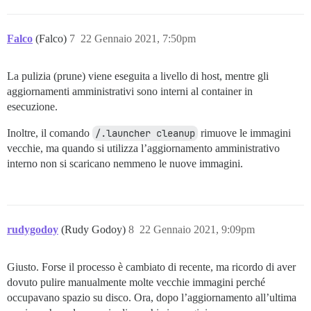
deleted: sha256:97db07efdc69145f2cf194ffb277b33482284
deleted: sha256:32fe28af8b933473d4fc8e0fdff4f53a3dd87
deleted: sha256:6d6c9fcd26928129bdd137666aa0236e1487e
deleted: sha256:c78abc0d85ace0d885a620a4fd6af7f3d4700
deleted: sha256:548208dfb25958594ab9ed110f34a2c525e4e
deleted: sha256:0a42ee6ceccb1b90de2a3badec7c74cc452ce
deleted: sha256:701fb57b68890bee539e4e0c2f7df3e7db630
Falco
untagged: local_discourse/metaruby:latest

(Falco)
7
22 Gennaio 2021, 7:50pm
deleted: sha256:25ecb27836b7dde7bbf5abad8454fa06ee09e
deleted: sha256:401d948058ff306397680b2ce490f60e2d0d8
deleted: sha256:9e33f99cfa379bd3c8e010b82590d4b55bfac
deleted: sha256:93a5f531499f7e92d7087909e0fc5769605f2
deleted: sha256:39d67dcaeb3dc40dc021cd60464b85cd1cad2
La pulizia (prune) viene eseguita a livello di host, mentre gli
deleted: sha256:4a99baef7044cc8d119f1b31243782eb3ba3c
deleted: sha256:17e8b0620c4cfbf7787819fc85af45ae95b13
deleted: sha256:4caf405015c8065a6f3f22d553e34fba5cd2a
aggiornamenti amministrativi sono interni al container in
deleted: sha256:abbe4fb97b005d1d723f037d20d9daf77eaf2
deleted: sha256:831c5620387fb9efec59fc82a42b948546c6b
esecuzione.
deleted: sha256:b0c209ac3868cffee5e306982cc911ead53a4
deleted: sha256:47d1cc4409d8cd0365426ad6927b0f427dc23
Spazio totale recuperato: 15,81 GB

Inoltre, il comando
/.launcher cleanup
rimuove le immagini
deleted: sha256:11b58f36f2bf94c3e5e915053d537de8720a9
vecchie, ma quando si utilizza l’aggiornamento amministrativo
deleted: sha256:dedfabd8ef9129a79eeb2259bdcb4d7e46a72
interno non si scaricano nemmeno le nuove immagini.
rudygodoy
(Rudy Godoy)
8
22 Gennaio 2021, 9:09pm
Giusto. Forse il processo è cambiato di recente, ma ricordo di aver
dovuto pulire manualmente molte vecchie immagini perché
occupavano spazio su disco. Ora, dopo l’aggiornamento all’ultima