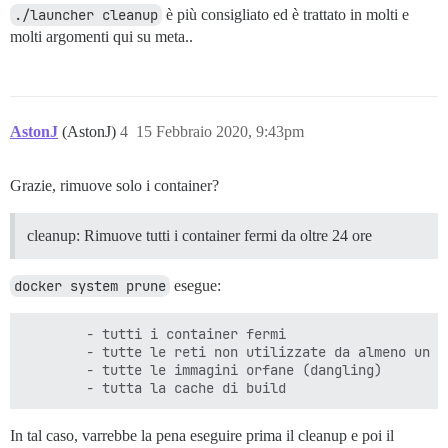
./launcher cleanup
è più consigliato ed è trattato in molti e
molti argomenti qui su meta..
AstonJ
(AstonJ)
4
15 Febbraio 2020, 9:43pm
Grazie, rimuove solo i container?
cleanup: Rimuove tutti i container fermi da oltre 24 ore
docker system prune
esegue:
        - tutti i container fermi

        - tutte le reti non utilizzate da almeno un co
        - tutte le immagini orfane (dangling)

In tal caso, varrebbe la pena eseguire prima il cleanup e poi il