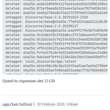
deleted: sha256:8223e6f5f4df658c1889fd2b96268d80b9611
deleted: sha256:a48e1b8909b41276ed1666d5262d981258163
deleted: sha256:a9d3fbcffed4af390b802c5087a542db036fa
deleted: sha256:872ef8aee8632246e43a346a70274030c3613
deleted: sha256:9a5a07a536877f3ffbbd2864b85ce30e0a39c
deleted: sha256:1ea5a27b0484f2a227275fbb913d281461d9f
deleted: sha256:c70c135f4c1f70f3efd80e3d1b60e76db1350
untagged: discourse/base:2.0.20191013-2320

deleted: sha256:7a732b1e29fb31641abe58dd13abf7614adc6
untagged: discourse/base@sha256:77e010342aa5111c8c3b8
deleted: sha256:6e1cafdba91a1b8d95e3629b25a0bd0dffa67
untagged: discourse/base:2.0.20190217

deleted: sha256:9a32a867f02f566d3a9a7792d27d0d4b38f36
untagged: discourse/base@sha256:b4a99727963bf5d55b981
deleted: sha256:b792eec6f835385852002774cdc69fd7e7e50
deleted: sha256:9c24db193c37b3d8cc371768a464f6f7d2a92
deleted: sha256:5d92484a4e72c3204804bf931606ec08cb808
deleted: sha256:0c32a1b63c7a233e3b3c634a6015b3d87288e
deleted: sha256:4202bf632c9f5e34bdae93f72dc2cab9e9dc4
deleted: sha256:7eb46ebc736921ffa70c8757618b02e4d0d3c
deleted: sha256:de4a489c127e3ea5486f1e78fb8004111d2a1
deleted: sha256:4f9c6186221ca469b29e4b55599f2a7969b70
deleted: sha256:bc7c6dec558e475a4c1817b53eae39c152022
deleted: sha256:fc94d17b18c9a353a5b5b9500e04a4c24d8d4
deleted: sha256:43914cdc904ef24c9ca466d9f28f565e78dcb
deleted: sha256:0de2edf7bff41238438e25b6f2de055b97c7f
deleted: sha256:fa0c0462b3d10334db9375d4d71a9cecd6521
untagged: local_discourse/app:latest

deleted: sha256:9734ff38fca33f670e347f8e91613c2ee65b9
deleted: sha256:bb2ef80c28c3bc515f56a91ae7a69a1798a99
deleted: sha256:ec2ad3596b0d2e6c6067597d6f7a51168d83f
deleted: sha256:403b655ac940b4a031eadac773670b048d299
deleted: sha256:6d7f85dbdc642117e74756a69c50f534f5d3d
untagged: discourse/base:2.0.20181010

deleted: sha256:4411f5246b9974d4d9922f7ab7c0f893630bd
untagged: discourse/base@sha256:98eb4ece77b665cd0f29f
Quindi ho risparmiato altri 15 GB
deleted: sha256:e54a2ce80a982979047070745efbcb0ddc1fe
deleted: sha256:d6ab119b2bf1eee96c8390b810a9a40d51bd0
deleted: sha256:b30dceb88c6f3e1e997e6a2d54287f6d2aadc
deleted: sha256:36005dec756bc240578c284b50aa3470ca59d
deleted: sha256:83c2db00ed64d8a0013229a6a3253c28c82fc
deleted: sha256:479fa3c649ef40ba88c3ff090b963dca3189a
deleted: sha256:9f61760608e5871b9ccc4753936d49704b32b
deleted: sha256:bd78a203e965358e5e95b20c5fa4b3e3599d1
deleted: sha256:75908a4f2a07107942cc9d1e0fd5049b10cae
deleted: sha256:f5aad241af819c313bd6f5fbfeaae096f0fc9
sam
(Sam Saffron)
5
18 Febbraio 2020, 5:06am
deleted: sha256:4daf3b55a498836224173b099e94e634698f9
deleted: sha256:7c82a79e7c32df5cd4d9f9ec8da86396c06e6
deleted: sha256:b5bccaec4a7d3a2a2bae963bf7ca73229f255