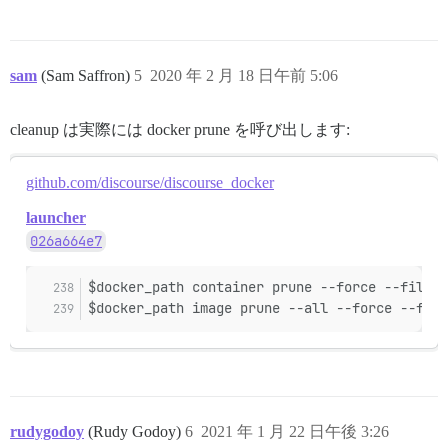
deleted: sha256:b30dceb88c6f3e1e997e6a2d54287f6d2aadc
deleted: sha256:36005dec756bc240578c284b50aa3470ca59d
deleted: sha256:83c2db00ed64d8a0013229a6a3253c28c82fc
deleted: sha256:479fa3c649ef40ba88c3ff090b963dca3189a
deleted: sha256:9f61760608e5871b9ccc4753936d49704b32b
deleted: sha256:bd78a203e965358e5e95b20c5fa4b3e3599d1
deleted: sha256:75908a4f2a07107942cc9d1e0fd5049b10cae
deleted: sha256:f5aad241af819c313bd6f5fbfeaae096f0fc9
sam
(Sam Saffron)
5
2020 年 2 月 18 日午前 5:06
deleted: sha256:4daf3b55a498836224173b099e94e634698f9
deleted: sha256:7c82a79e7c32df5cd4d9f9ec8da86396c06e6
deleted: sha256:b5bccaec4a7d3a2a2bae963bf7ca73229f255
deleted: sha256:8823818c474862932702f8a920abea43b2560
deleted: sha256:bbf47e9bd7cbd9262152f509dc865dff64ae0
untagged: discourse/base:2.0.20181031

cleanup は実際には docker prune を呼び出します:
deleted: sha256:18346fc5f0babc43dd85b2b4123202bac17ab
untagged: discourse/base@sha256:62a20b58604f68844ab81
deleted: sha256:f8d4150f3122906cbd6da4380ea85ba912b94
deleted: sha256:ea31cd77735ab3d86f3d8903425d4157320b7
deleted: sha256:62d7083b737bb058ba4e48da035d474f024ed
deleted: sha256:b375a11cf89e3f124f9151688c2952ef8ca45
github.com/discourse/discourse_docker
deleted: sha256:7ab291543599e5bf0dcc1532411a95117c846
deleted: sha256:cce92fda689ab9033f0b8db214bc63edd1ae3
deleted: sha256:ac5b55398c0bb0f611b5f5ed15f1a51522381
deleted: sha256:d22094bbd65447c59a42c580eaa3a44cee9cd
launcher
deleted: sha256:9c48a5772380c2e0da9132d7eaf184fade8be
deleted: sha256:b8976847450013f3eb5e9a81a5778f73ed7be
deleted: sha256:aebf1d1bd3271bdfbb7fd9ef9b0e7a9d28c9c
026a664e7
deleted: sha256:b8c891f0ffec910a12757d733b178e3f62d81
deleted: sha256:42bf307fd5f822b9e90c939f7e54d29519816
untagged: discourse/base:2.0.20190906-0522

deleted: sha256:4ea2e253a00efb225be52274a0d64373831ee
untagged: discourse/base@sha256:8c58bd323c80b464b2634
$docker_path container prune --force --filter
deleted: sha256:642bf4351207802a105f3f460785cb88a98c8
deleted: sha256:6da16759d83d90d5dbfa0e2c93e0044c51055
$docker_path image prune --all --force --filt
deleted: sha256:807a5c184cd52c571052ff7254697f10651c8
deleted: sha256:2afacc0296ca8dce84fba364a87969aecd729
deleted: sha256:060281a3ef0f3eae23d7c93d65f74b7c67178
deleted: sha256:1c95c77433e8d7bf0f519c9d8c9ca967e2603
deleted: sha256:c126c115c6b524fb4e05013c39b89172ccdcd
untagged: discourse/base:2.0.20191219-2109

deleted: sha256:f1c3e07b7346214fd313dbb7cd05277ca90e7
untagged: discourse/base@sha256:d6dff261a474d5556b134
deleted: sha256:23d9fb7e02461425e45bcbc8ca6efb7a10f60
untagged: local_discourse/app3:latest

deleted: sha256:e1dbdcea03b6a348253639ec7c720cc941f97
deleted: sha256:e7161cee609340c94277f468c22f004cd6217
deleted: sha256:1d42ff38a287a5be77539d594d32581319677
deleted: sha256:5897735ecb7baca33ae299322c6f4a18be59f
rudygodoy
(Rudy Godoy)
6
2021 年 1 月 22 日午後 3:26
deleted: sha256:58e7cdafa17c2b6f6118c522c63ab91000303
untagged: discourse/base:2.0.20180802
