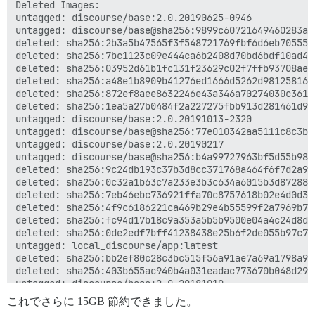
deleted: sha256:84cf770fecfc683073de6437fbbea5b656f83
Deleted Images:

deleted: sha256:4336aecfb02a3509a61a23971c12b4df22bf9
untagged: discourse/base:2.0.20190625-0946

deleted: sha256:8ae6fb2a00993f50bfe70fe4523dcfac54638
untagged: discourse/base@sha256:9899c60721649460283ac
deleted: sha256:6ea56353a356ae23158a7bbd7525af2ccede9
deleted: sha256:2b3a5b47565f3f548721769fbf6d6eb70555b
deleted: sha256:8e9885ceddee58bb56c4b5ed54991fc8f4af5
deleted: sha256:7bc1123c09e444ca6b2408d70bd6bdf10ad4f
deleted: sha256:358a1ff8a0deba7dba1ae254aab1ac6c1d629
deleted: sha256:03952d61b1fc131f23629c02f7ffb93708ae7
deleted: sha256:8223e6f5f4df658c1889fd2b96268d80b9611
deleted: sha256:a48e1b8909b41276ed1666d5262d981258163
deleted: sha256:a9d3fbcffed4af390b802c5087a542db036fa
deleted: sha256:872ef8aee8632246e43a346a70274030c3613
deleted: sha256:9a5a07a536877f3ffbbd2864b85ce30e0a39c
deleted: sha256:1ea5a27b0484f2a227275fbb913d281461d9f
deleted: sha256:c70c135f4c1f70f3efd80e3d1b60e76db1350
untagged: discourse/base:2.0.20191013-2320

deleted: sha256:7a732b1e29fb31641abe58dd13abf7614adc6
untagged: discourse/base@sha256:77e010342aa5111c8c3b8
deleted: sha256:6e1cafdba91a1b8d95e3629b25a0bd0dffa67
untagged: discourse/base:2.0.20190217

deleted: sha256:9a32a867f02f566d3a9a7792d27d0d4b38f36
untagged: discourse/base@sha256:b4a99727963bf5d55b981
deleted: sha256:b792eec6f835385852002774cdc69fd7e7e50
deleted: sha256:9c24db193c37b3d8cc371768a464f6f7d2a92
deleted: sha256:5d92484a4e72c3204804bf931606ec08cb808
deleted: sha256:0c32a1b63c7a233e3b3c634a6015b3d87288e
deleted: sha256:4202bf632c9f5e34bdae93f72dc2cab9e9dc4
deleted: sha256:7eb46ebc736921ffa70c8757618b02e4d0d3c
deleted: sha256:de4a489c127e3ea5486f1e78fb8004111d2a1
deleted: sha256:4f9c6186221ca469b29e4b55599f2a7969b70
deleted: sha256:bc7c6dec558e475a4c1817b53eae39c152022
deleted: sha256:fc94d17b18c9a353a5b5b9500e04a4c24d8d4
deleted: sha256:43914cdc904ef24c9ca466d9f28f565e78dcb
deleted: sha256:0de2edf7bff41238438e25b6f2de055b97c7f
deleted: sha256:fa0c0462b3d10334db9375d4d71a9cecd6521
untagged: local_discourse/app:latest

deleted: sha256:9734ff38fca33f670e347f8e91613c2ee65b9
deleted: sha256:bb2ef80c28c3bc515f56a91ae7a69a1798a99
deleted: sha256:ec2ad3596b0d2e6c6067597d6f7a51168d83f
deleted: sha256:403b655ac940b4a031eadac773670b048d299
deleted: sha256:6d7f85dbdc642117e74756a69c50f534f5d3d
untagged: discourse/base:2.0.20181010

deleted: sha256:4411f5246b9974d4d9922f7ab7c0f893630bd
untagged: discourse/base@sha256:98eb4ece77b665cd0f29f
これでさらに 15GB 節約できました。
deleted: sha256:e54a2ce80a982979047070745efbcb0ddc1fe
deleted: sha256:d6ab119b2bf1eee96c8390b810a9a40d51bd0