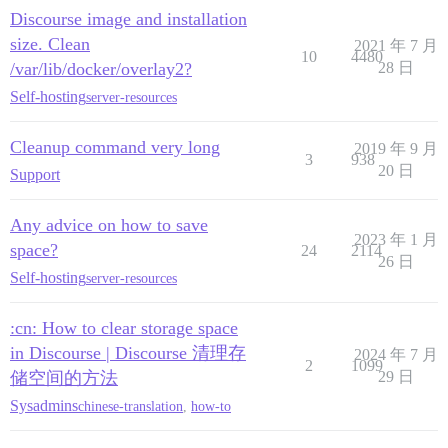
Discourse image and installation
size. Clean
2021 年 7 月
10
4480
/var/lib/docker/overlay2?
28 日
Self-hosting
server-resources
Cleanup command very long
2019 年 9 月
3
938
20 日
Support
Any advice on how to save
2023 年 1 月
space?
24
2114
26 日
Self-hosting
server-resources
:cn: How to clear storage space
in Discourse | Discourse 清理存
2024 年 7 月
2
1099
储空间的方法
29 日
Sysadmins
chinese-translation
,
how-to