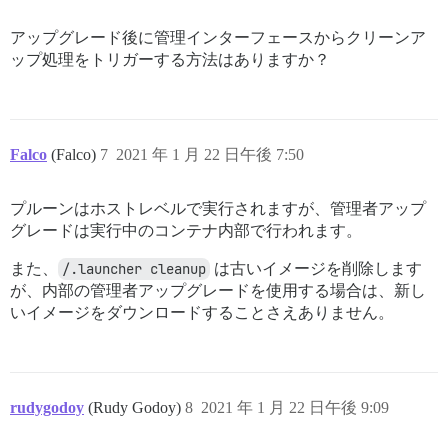
deleted: sha256:988b862f248e76d808dd231dcbf88e882115e
untagged: discourse/base@sha256:be738714169c78e371f93
deleted: sha256:1e82a644e8b6dde337b4db675308fe67e2ae0
deleted: sha256:d6f8b60292273d0b7e20dfc6f79e412a9d4a0
アップグレード後に管理インターフェースからクリーンア
deleted: sha256:594a3c1c7826d88601d73d8d45e363c4e4bc6
deleted: sha256:bf348a05ba553ae4a139cf266e6212d9a7efe
ップ処理をトリガーする方法はありますか？
deleted: sha256:63ce6aacdb3d3349bdaefb93468e8995cc7ce
deleted: sha256:f76ad2747c0572f55b020c680fb3ecf2c9888
deleted: sha256:d694f6c84de0c505b887f1de08c9ac831bda1
deleted: sha256:e843589b7eab2c99f01c7c36603e79cd582ec
deleted: sha256:97db07efdc69145f2cf194ffb277b33482284
deleted: sha256:32fe28af8b933473d4fc8e0fdff4f53a3dd87
deleted: sha256:6d6c9fcd26928129bdd137666aa0236e1487e
deleted: sha256:c78abc0d85ace0d885a620a4fd6af7f3d4700
deleted: sha256:548208dfb25958594ab9ed110f34a2c525e4e
deleted: sha256:0a42ee6ceccb1b90de2a3badec7c74cc452ce
deleted: sha256:701fb57b68890bee539e4e0c2f7df3e7db630
Falco
untagged: local_discourse/metaruby:latest

(Falco)
7
2021 年 1 月 22 日午後 7:50
deleted: sha256:25ecb27836b7dde7bbf5abad8454fa06ee09e
deleted: sha256:401d948058ff306397680b2ce490f60e2d0d8
deleted: sha256:9e33f99cfa379bd3c8e010b82590d4b55bfac
deleted: sha256:93a5f531499f7e92d7087909e0fc5769605f2
deleted: sha256:39d67dcaeb3dc40dc021cd60464b85cd1cad2
プルーンはホストレベルで実行されますが、管理者アップ
deleted: sha256:4a99baef7044cc8d119f1b31243782eb3ba3c
deleted: sha256:17e8b0620c4cfbf7787819fc85af45ae95b13
deleted: sha256:4caf405015c8065a6f3f22d553e34fba5cd2a
グレードは実行中のコンテナ内部で行われます。
deleted: sha256:abbe4fb97b005d1d723f037d20d9daf77eaf2
deleted: sha256:831c5620387fb9efec59fc82a42b948546c6b
deleted: sha256:b0c209ac3868cffee5e306982cc911ead53a4
また、
/.launcher cleanup
は古いイメージを削除します
deleted: sha256:47d1cc4409d8cd0365426ad6927b0f427dc23
Total reclaimed space: 15.81GB

が、内部の管理者アップグレードを使用する場合は、新し
deleted: sha256:11b58f36f2bf94c3e5e915053d537de8720a9
いイメージをダウンロードすることさえありません。
deleted: sha256:dedfabd8ef9129a79eeb2259bdcb4d7e46a72
rudygodoy
(Rudy Godoy)
8
2021 年 1 月 22 日午後 9:09