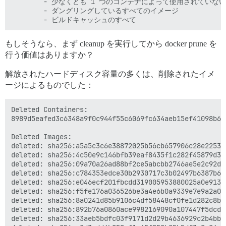
        - 少なくとも 1 つのコンテナによって使用されていな
        - ダングリングしているすべてのイメージ

もしそうなら、まず cleanup を実行してから docker prune を
行う価値はありますか？
解放されたハードディスク容量の多くは、削除されたイメ
ージによるものでした：
Deleted Containers:

8989d5eafed3c6348a9f0c944f55c6069fc634aeb15ef41098b6ff
Deleted Images:

deleted: sha256:a5a5c3c6e38872025b56cb657906c28e2253c
deleted: sha256:4c50e9c146bfb39eaf8435f1c282f45879d32
deleted: sha256:09a70a26ad88bf2ce5abcbb2746ae5e2c92d0
deleted: sha256:c784353edce30b2930717c3b02497b6387b62
deleted: sha256:e046ecf201fbcdd319005953880025a0e9132
deleted: sha256:f5fe176a036526be3a4e6b0a9339e7e9a2a00
deleted: sha256:8a0241d85b9106c4df58448cf0fe1d282c8b8
deleted: sha256:892b76a0860ace9982169090a107447f5dcdd
deleted: sha256:33aeb5bdfc03f9171d2d29b4636929c2b4bba