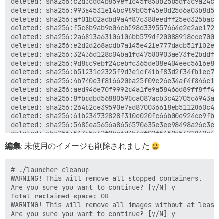
deleted: sha256:c2d3cdd4b859ef1c45f850b25b5df3c9a24c5
deleted: sha256:993a4531e14bc989b05f45e0d25d6a03b8d51
deleted: sha256:af01b02adbd9a4f87c388eedff25ed325bacc
deleted: sha256:f5c8b9ab9e04cb598d339557664e2e2ae1723
deleted: sha256:2a6813a63106106bb579df20088918cce7006
deleted: sha256:e2d2d268acdb7a145e421e777dacb51f102ef
deleted: sha256:32436d128c04ba1fd47580903ae73fe2bddfe
deleted: sha256:9d8cc9ebf24cebfc365de08e404eec5616e8f
deleted: sha256:b51231c2325f9d3e1cf41bf83d2f34fb1ec74
deleted: sha256:4b740e3f816620ba25f09c26e34af4f846c10
deleted: sha256:aed946e70f9992d4a1fe9a58466d89ff8ff4c
deleted: sha256:8fbddbd56880590ca087acb3c42705c6943ab
deleted: sha256:264b2ce39590e7ad870036618eb5112060c4b
deleted: sha256:61b234732828f310e020fc66b00e924ce9fb6
deleted: sha256:5485ea5656a8656570635e3ee98498a26c3ea
deleted: sha256:543a5a42f0ba6d4b4df07f5450a5471049e6a
deleted: sha256:d8f6e8c526e4e4714394a0f5a36f9a9a08d0b
編集
: 未使用のイメージも削除されました
deleted: sha256:7dad94c5f48fdde5274185375df590c973b44
deleted: sha256:1df5bd192eaf7ae1cc110e1eb93af42cdc2e8
deleted: sha256:8dc32a5348882ece3ee648b40ed33b6d86ffb
# ./launcher cleanup

deleted: sha256:1d450751d4dc71941251346cc109e28b8de7a
WARNING! This will remove all stopped containers.

deleted: sha256:59d8d124a061dc2b5ef711ec35aa41697d3e6
Are you sure you want to continue? [y/N] y

deleted: sha256:b3c415106e20b05afd10e1842b6baf0aa853f
Total reclaimed space: 0B

deleted: sha256:43d274dc62cd0bb15393fdc847eeb824bec4e
WARNING! This will remove all images without at least
deleted: sha256:d6b5a749012392db26ec65d9bb114ce5f7daa
Are you sure you want to continue? [y/N] y
