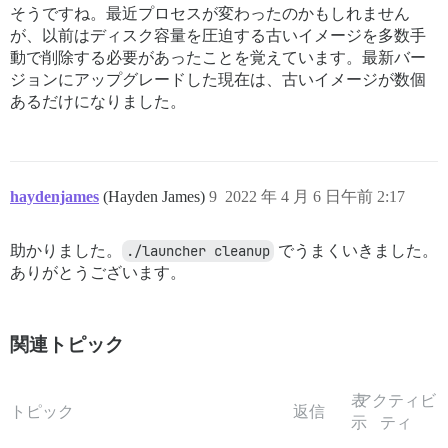
そうですね。最近プロセスが変わったのかもしれません
が、以前はディスク容量を圧迫する古いイメージを多数手
動で削除する必要があったことを覚えています。最新バー
ジョンにアップグレードした現在は、古いイメージが数個
あるだけになりました。
haydenjames
(Hayden James)
9
2022 年 4 月 6 日午前 2:17
助かりました。
./launcher cleanup
でうまくいきました。
ありがとうございます。
関連トピック
表
アクティビ
トピック
返信
示
ティ