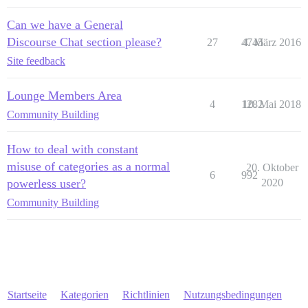
Can we have a General
Discourse Chat section please?
27
4745
4. März 2016
Site feedback
Lounge Members Area
4
1282
10. Mai 2018
Community Building
How to deal with constant
misuse of categories as a normal
20. Oktober
6
992
powerless user?
2020
Community Building
Startseite
Kategorien
Richtlinien
Nutzungsbedingungen