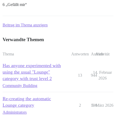
6 „Gefällt mir“
Beitrag im Thema anzeigen
Verwandte Themen
Thema
Antworten
Aufrufe
Aktivität
Has anyone experimented with
using the usual "Lounge"
14. Februar
13
944
category with trust level 2
2026
Community Building
Re-creating the automatic
Lounge category
2
196
5. März 2026
Administrators