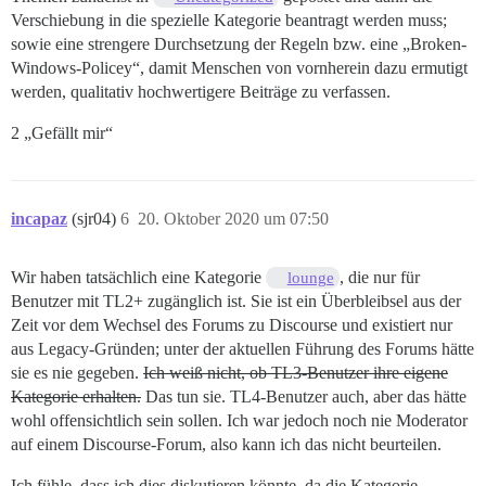
Verschiebung in die spezielle Kategorie beantragt werden muss;
sowie eine strengere Durchsetzung der Regeln bzw. eine „Broken-
Windows-Policey“, damit Menschen von vornherein dazu ermutigt
werden, qualitativ hochwertigere Beiträge zu verfassen.
2 „Gefällt mir“
incapaz
(sjr04)
6
20. Oktober 2020 um 07:50
Wir haben tatsächlich eine Kategorie
, die nur für
lounge
Benutzer mit TL2+ zugänglich ist. Sie ist ein Überbleibsel aus der
Zeit vor dem Wechsel des Forums zu Discourse und existiert nur
aus Legacy-Gründen; unter der aktuellen Führung des Forums hätte
sie es nie gegeben.
Ich weiß nicht, ob TL3-Benutzer ihre eigene
Kategorie erhalten.
Das tun sie. TL4-Benutzer auch, aber das hätte
wohl offensichtlich sein sollen. Ich war jedoch noch nie Moderator
auf einem Discourse-Forum, also kann ich das nicht beurteilen.
Ich fühle, dass ich dies diskutieren könnte, da die Kategorie