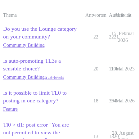
Thema
Antworten
Aufrufe
Aktivität
Do you use the Lounge category
15. Februar
on your community?
22
2221
2026
Community Building
Is auto-promoting TL3s a
sensible choice?
20
1106
3. Mai 2023
Community Building
trust-levels
Is it possible to limit TL0 to
posting in one category?
18
394
7. Mai 2026
Feature
Tl0 > tl1: post error "You are
not permitted to view the
28. August
13
1320