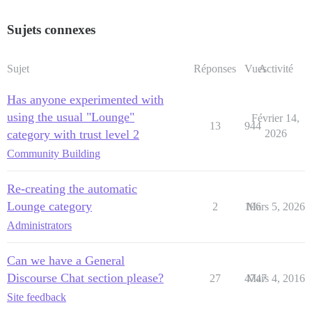
Sujets connexes
Sujet
Réponses
Vues
Activité
Has anyone experimented with
using the usual "Lounge"
Février 14,
13
944
category with trust level 2
2026
Community Building
Re-creating the automatic
Lounge category
2
196
Mars 5, 2026
Administrators
Can we have a General
Discourse Chat section please?
27
4747
Mars 4, 2016
Site feedback