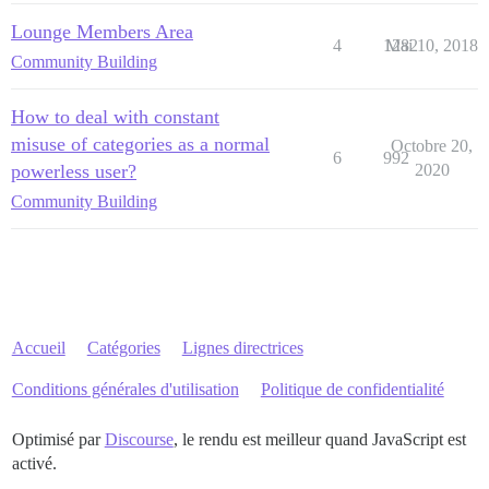
Lounge Members Area
4
1282
Mai 10, 2018
Community Building
How to deal with constant
misuse of categories as a normal
Octobre 20,
6
992
powerless user?
2020
Community Building
Accueil
Catégories
Lignes directrices
Conditions générales d'utilisation
Politique de confidentialité
Optimisé par
Discourse
, le rendu est meilleur quand JavaScript est
activé.