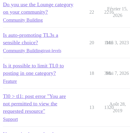
Do you use the Lounge category
Février 15,
on your community?
22
2216
2026
Community Building
Is auto-promoting TL3s a
sensible choice?
20
1105
Mai 3, 2023
Community Building
trust-levels
Is it possible to limit TL0 to
posting in one category?
18
391
Mai 7, 2026
Feature
Tl0 > tl1: post error "You are
not permitted to view the
Août 28,
13
1320
requested resource"
2019
Support