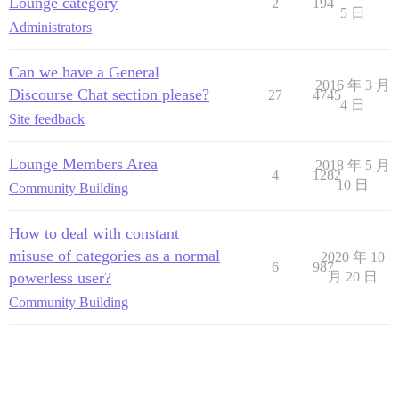
Lounge category
2
194
5 日
Administrators
Can we have a General
2016 年 3 月
Discourse Chat section please?
27
4745
4 日
Site feedback
Lounge Members Area
2018 年 5 月
4
1282
10 日
Community Building
How to deal with constant
misuse of categories as a normal
2020 年 10
6
987
powerless user?
月 20 日
Community Building