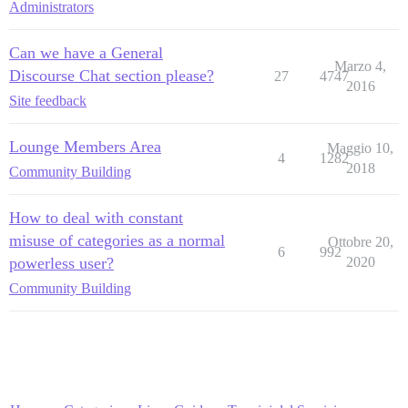
Administrators
Can we have a General
Marzo 4,
Discourse Chat section please?
27
4747
2016
Site feedback
Lounge Members Area
Maggio 10,
4
1282
2018
Community Building
How to deal with constant
misuse of categories as a normal
Ottobre 20,
6
992
powerless user?
2020
Community Building