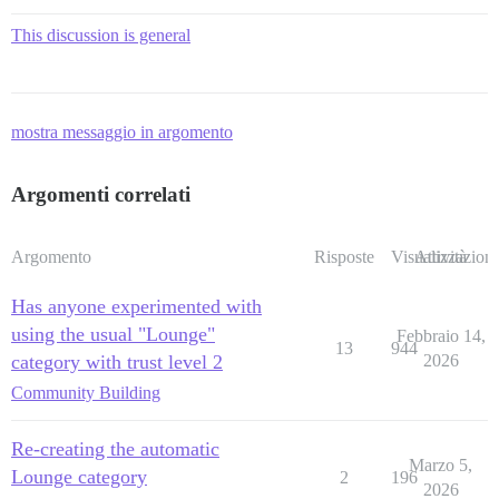
This discussion is general
mostra messaggio in argomento
Argomenti correlati
Argomento
Risposte
Visualizzazioni
Attività
Has anyone experimented with
using the usual "Lounge"
Febbraio 14,
13
944
category with trust level 2
2026
Community Building
Re-creating the automatic
Marzo 5,
Lounge category
2
196
2026