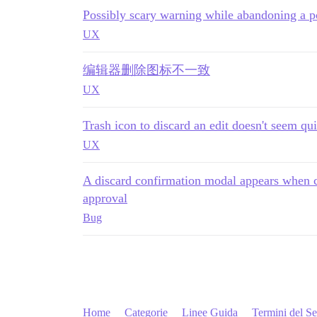
Possibly scary warning while abandoning a po
UX
编辑器删除图标不一致
UX
Trash icon to discard an edit doesn't seem qui
UX
A discard confirmation modal appears when cl
approval
Bug
Home
Categorie
Linee Guida
Termini del Se