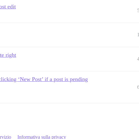
st edit
te right
icking ‘New Post’ if a post is pending
rvizio
Informativa sulla privacy