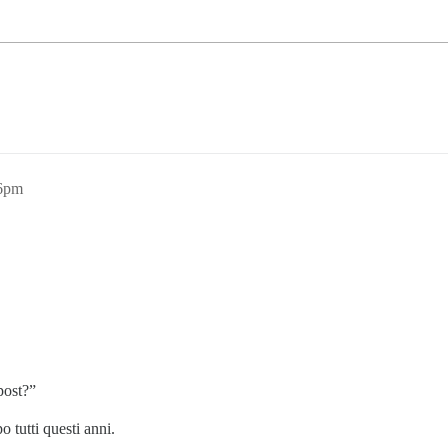
26pm
post?”
 tutti questi anni.