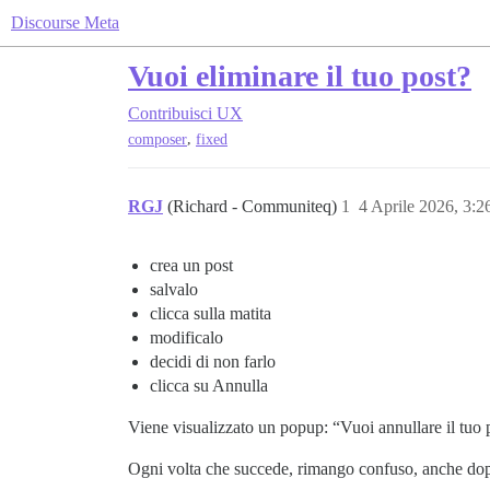
Discourse Meta
Vuoi eliminare il tuo post?
Contribuisci
UX
,
composer
fixed
RGJ
(Richard - Communiteq)
1
4 Aprile 2026, 3:
crea un post
salvalo
clicca sulla matita
modificalo
decidi di non farlo
clicca su Annulla
Viene visualizzato un popup: “Vuoi annullare il tuo 
Ogni volta che succede, rimango confuso, anche dopo