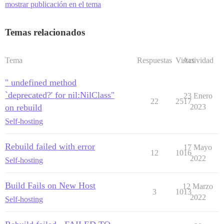
mostrar publicación en el tema
Temas relacionados
Tema
Respuestas
Vistas
Actividad
" undefined method
`deprecated?' for nil:NilClass"
23 Enero
22
2517
on rebuild
2023
Self-hosting
Rebuild failed with error
17 Mayo
12
1016
2022
Self-hosting
Build Fails on New Host
12 Marzo
3
1013
2022
Self-hosting