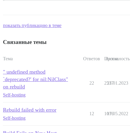
показать публикацию в теме
Связанные темы
Тема
Ответов
Просм.
Активность
" undefined method
`deprecated?' for nil:NilClass"
22
2517
23.01.2023
on rebuild
Self-hosting
Rebuild failed with error
12
1016
17.05.2022
Self-hosting