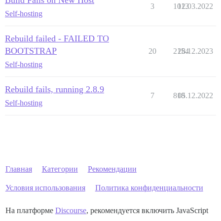
Build Fails on New Host
3
1013
12.03.2022
Self-hosting
Rebuild failed - FAILED TO
BOOTSTRAP
20
2154
28.12.2023
Self-hosting
Rebuild fails, running 2.8.9
7
818
05.12.2022
Self-hosting
Главная
Категории
Рекомендации
Условия использования
Политика конфиденциальности
На платформе
Discourse
, рекомендуется включить JavaScript