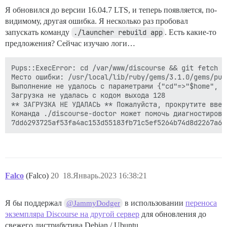
Я обновился до версии 16.04.7 LTS, и теперь появляется, по-
видимому, другая ошибка. Я несколько раз пробовал
запускать команду
./launcher rebuild app
. Есть какие-то
предложения? Сейчас изучаю логи…
Pups::ExecError: cd /var/www/discourse && git fetch -
Место ошибки: /usr/local/lib/ruby/gems/3.1.0/gems/pup
Выполнение не удалось с параметрами {"cd"=>"$home", "
Загрузка не удалась с кодом выхода 128

** ЗАГРУЗКА НЕ УДАЛАСЬ ** Пожалуйста, прокрутите ввер
Команда ./discourse-doctor может помочь диагностироват
Falco
(Falco)
20
18.Январь.2023 16:38:21
Я бы поддержал
в использовании
переноса
@JammyDodger
экземпляра Discourse на другой сервер
для обновления до
свежего дистрибутива Debian / Ubuntu.