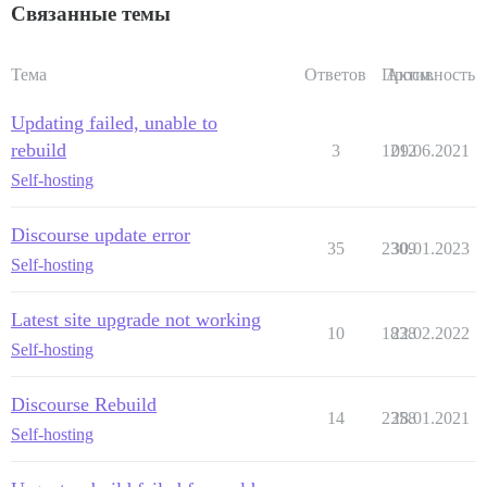
Связанные темы
Тема
Ответов
Просм.
Активность
Updating failed, unable to
rebuild
3
1212
09.06.2021
Self-hosting
Discourse update error
35
2309
30.01.2023
Self-hosting
Latest site upgrade not working
10
1838
22.02.2022
Self-hosting
Discourse Rebuild
14
2358
28.01.2021
Self-hosting