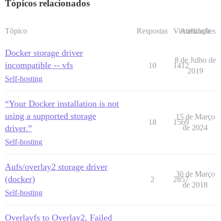
Tópicos relacionados
Tópico
Respostas
Visualizações
Atividade
Docker storage driver
8 de Julho de
incompatible -- vfs
10
1412
2019
Self-hosting
“Your Docker installation is not
using a supported storage
15 de Março
18
1569
driver.”
de 2024
Self-hosting
Aufs/overlay2 storage driver
30 de Março
(docker)
2
2857
de 2018
Self-hosting
Overlayfs to Overlay2, Failed