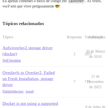
Eu apenas comentei o bloco de código em
launcher
. Às vezes,
você tem que viver perigosamente
!
Tópicos relacionados
Tópico
Respostas
Visualizações
Atividade
Aufs/overlay2 storage driver
30 de Março
(docker)
2
2857
de 2018
Self-hosting
Overlayfs to Overlay2, Failed
21 de
on Fresh Installation, storage
7
713
Novembro
driver
de 2025
Support
docker
,
install
Docker is not using a supported
8 de Julho de