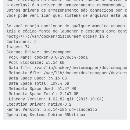
o overlay2 é o driver de armazenamento recomendado, e
Outros drivers de armazenamento são conhecidos por cau
Você pode verificar qual sistema de arquivos está usa
Se você deseja continuar de qualquer maneira usando s
leia o código-fonte do launcher e descubra como conto
root@****:/var/docker/discourse# docker info

Containers: 5

Images: 74

Storage Driver: devicemapper

 Pool Name: docker-8:0-1970634-pool

 Pool Blocksize: 65.54 kB

 Data file: /var/lib/docker/devicemapper/devicemapper/
 Metadata file: /var/lib/docker/devicemapper/devicemap
 Data Space Used: 34.15 GB

 Data Space Total: 107.4 GB

 Metadata Space Used: 41.37 MB

 Metadata Space Total: 2.147 GB

 Library Version: 1.02.82-git (2013-10-04)

Execution Driver: native-0.2

Kernel Version: 5.6.14-x86_64-linode135
