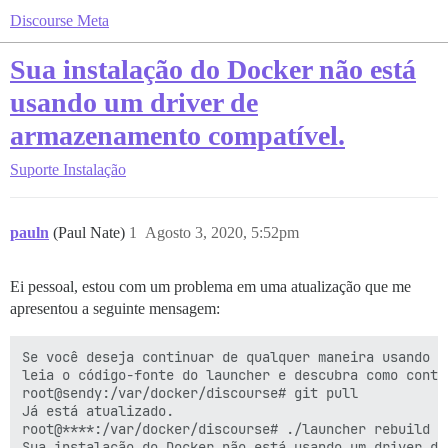
Discourse Meta
Sua instalação do Docker não está
usando um driver de
armazenamento compatível.
Suporte
Instalação
pauln
(Paul Nate)
1
Agosto 3, 2020, 5:52pm
Ei pessoal, estou com um problema em uma atualização que me
apresentou a seguinte mensagem:
Se você deseja continuar de qualquer maneira usando s
leia o código-fonte do launcher e descubra como conto
root@sendy:/var/docker/discourse# git pull

Já está atualizado.

root@****:/var/docker/discourse# ./launcher rebuild ap
Sua instalação do Docker não está usando um driver de