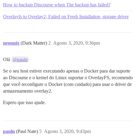
How to backup Discourse when The backup has failed?
Overlayfs to Overlay2, Failed on Fresh Installation, storage driver
neounix
(Dark Matter)
2
Agosto 3, 2020, 9:36pm
Olá
@pauln
Se o seu host estiver executando apenas o Docker para dar suporte
ao Discourse e o kernel do Linux suportar o OverlayFS, recomendo
que você reconfigure o Docker (com cuidado) para usar o driver de
armazenamento overlay2.
Espero que isso ajude.
pauln
(Paul Nate)
5
Agosto 3, 2020, 9:43pm