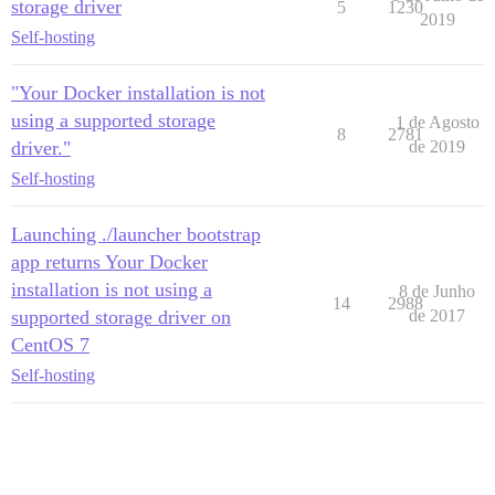
storage driver
5
1230
2019
Self-hosting
"Your Docker installation is not
using a supported storage
1 de Agosto
8
2781
driver."
de 2019
Self-hosting
Launching ./launcher bootstrap
app returns Your Docker
installation is not using a
8 de Junho
14
2988
supported storage driver on
de 2017
CentOS 7
Self-hosting