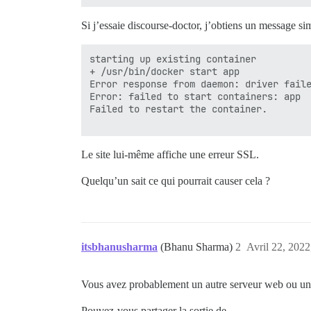
Si j’essaie discourse-doctor, j’obtiens un message sim
starting up existing container

+ /usr/bin/docker start app

Error response from daemon: driver faile
Error: failed to start containers: app

Failed to restart the container.

Le site lui-même affiche une erreur SSL.
Quelqu’un sait ce qui pourrait causer cela ?
itsbhanusharma
(Bhanu Sharma)
2
Avril 22, 2022
Vous avez probablement un autre serveur web ou un p
Pouvez-vous partager la sortie de