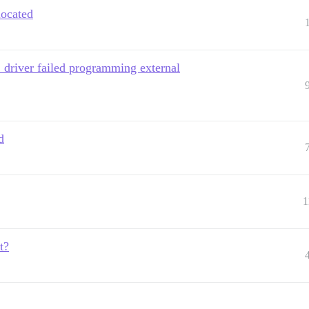
located
 driver failed programming external
d
1
t?