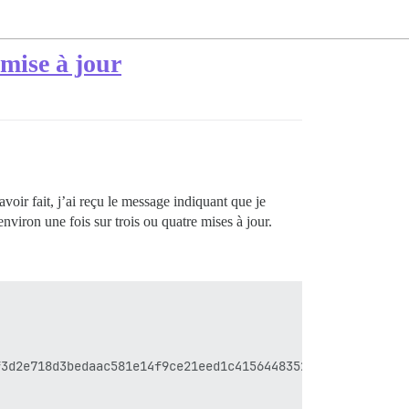
 mise à jour
voir fait, j’ai reçu le message indiquant que je
environ une fois sur trois ou quatre mises à jour.
3d2e718d3bedaac581e14f9ce21eed1c41564483523b3a7ae2a2af1b