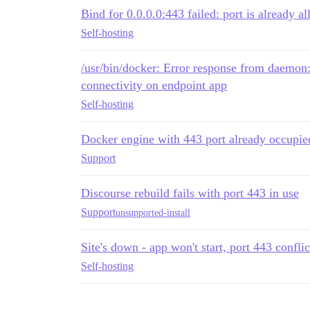
Bind for 0.0.0.0:443 failed: port is already al
Self-hosting
/usr/bin/docker: Error response from daemon:
connectivity on endpoint app
Self-hosting
Docker engine with 443 port already occupie
Support
Discourse rebuild fails with port 443 in use
Support
unsupported-install
Site's down - app won't start, port 443 conflic
Self-hosting