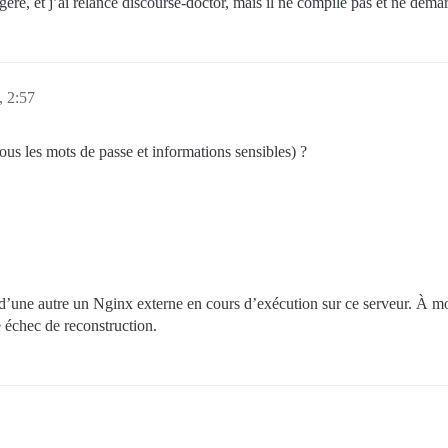
ré, et j’ai relancé discourse-doctor, mais il ne compile pas et ne démar
, 2:57
us les mots de passe et informations sensibles) ?
d’une autre un Nginx externe en cours d’exécution sur ce serveur. À mo
e échec de reconstruction.