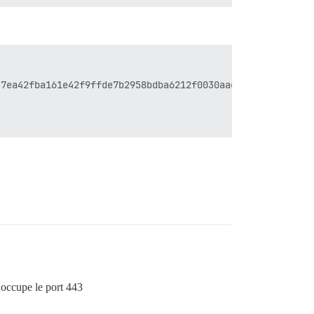
7ea42fba161e42f9ffde7b2958bdba6212f0030aaebbebfe15a1fe69
 occupe le port 443