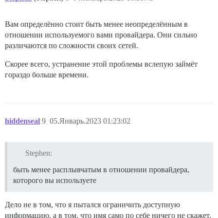
      guest: /var/log

Вам определённо стоит быть менее неопределённым в
## Плагины размещаются здесь

отношении используемого вами провайдера. Они сильно
## подробности см. на https://meta.discourse.org/t/191
hooks:

различаются по сложности своих сетей.
  after_code:

    - exec:

Скорее всего, устранение этой проблемы вслепую займёт
        cd: $home/plugins

гораздо больше времени.
        cmd:

          - git clone https://github.com/discourse/dis
          - git clone https://github.com/discourse/di
          - git clone https://github.com/discourse/dis
          - git clone https://github.com/discourse/di
hiddenseal
9
05.Январь.2023 01:23:02
          - git clone https://github.com/discourse/di
          - git clone https://github.com/discourse/dis
          - git clone https://github.com/discourse/di
          - git clone https://github.com/discourse/di
Stephen:
          - git clone https://github.com/discourse/di
          - git clone https://github.com/discourse/di
быть менее расплывчатым в отношении провайдера,
          - git clone https://github.com/discourse/dis
которого вы используете
          - git clone https://github.com/discourse/dis
          - git clone https://github.com/discourse/di
          - git clone https://github.com/discourse/di
Дело не в том, что я пытался ограничить доступную
информацию, а в том, что имя само по себе ничего не скажет,