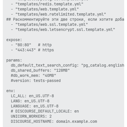
  - "templates/redis.template.yml"

  - "templates/web.template.yml"

  - "templates/web.ratelimited.template.yml"

## Раскомментируйте эти две строки, если хотите добав
  - "templates/web.ssl.template.yml"

  - "templates/web.letsencrypt.ssl.template.yml"

expose:

  - "80:80"   # http

  - "443:443" # https

params:

  db_default_text_search_config: "pg_catalog.english"

  db_shared_buffers: "128MB"

  #db_work_mem: "40MB"

  #version: tests-passed

env:

  LC_ALL: en_US.UTF-8

  LANG: en_US.UTF-8

  LANGUAGE: en_US.UTF-8

  # DISCOURSE_DEFAULT_LOCALE: en

  UNICORN_WORKERS: 2

  DISCOURSE_HOSTNAME: domain.example.com
