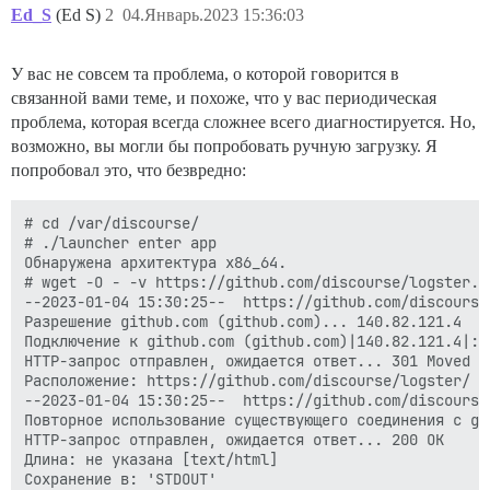
Ed_S
(Ed S)
2
04.Январь.2023 15:36:03
У вас не совсем та проблема, о которой говорится в
связанной вами теме, и похоже, что у вас периодическая
проблема, которая всегда сложнее всего диагностируется. Но,
возможно, вы могли бы попробовать ручную загрузку. Я
попробовал это, что безвредно:
# cd /var/discourse/

# ./launcher enter app

Обнаружена архитектура x86_64.

# wget -O - -v https://github.com/discourse/logster.gi
--2023-01-04 15:30:25--  https://github.com/discourse/
Разрешение github.com (github.com)... 140.82.121.4

Подключение к github.com (github.com)|140.82.121.4|:44
HTTP-запрос отправлен, ожидается ответ... 301 Moved Pe
Расположение: https://github.com/discourse/logster/ [с
--2023-01-04 15:30:25--  https://github.com/discourse/
Повторное использование существующего соединения с git
HTTP-запрос отправлен, ожидается ответ... 200 OK

Длина: не указана [text/html]

Сохранение в: 'STDOUT'
