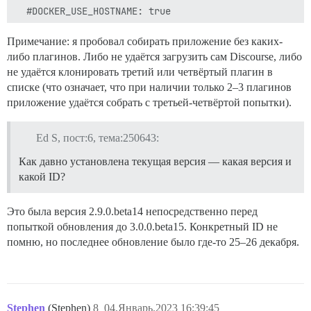
  #DOCKER_USE_HOSTNAME: true

  DISCOURSE_DEVELOPER_EMAILS: 'some@emails.com'

Примечание: я пробовал собирать приложение без каких-
либо плагинов. Либо не удаётся загрузить сам Discourse, либо
  DISCOURSE_SMTP_ADDRESS: smtp.domain.com

не удаётся клонировать третий или четвёртый плагин в
  DISCOURSE_SMTP_PORT: port

  DISCOURSE_SMTP_USER_NAME: email@email.com

списке (что означает, что при наличии только 2–3 плагинов
  DISCOURSE_SMTP_PASSWORD: "password"

приложение удаётся собрать с третьей-четвёртой попытки).
  #DISCOURSE_SMTP_ENABLE_START_TLS: true           # 
  DISCOURSE_SMTP_DOMAIN: domain.com

  DISCOURSE_NOTIFICATION_EMAIL: email@email.com

Ed S, пост:6, тема:250643:
  ## Если вы добавили шаблон Lets Encrypt, раскоммент
Как давно установлена текущая версия — какая версия и
  LETSENCRYPT_ACCOUNT_EMAIL: email@email.com

какой ID?
  #DISCOURSE_CDN_URL: https://discourse-cdn.example.co
  #DISCOURSE_MAXMIND_LICENSE_KEY: 1234567890123456

Это была версия 2.9.0.beta14 непосредственно перед
попыткой обновления до 3.0.0.beta15. Конкретный ID не
## Контейнер Docker не сохраняет состояние; все данны
помню, но последнее обновление было где-то 25–26 декабря.
volumes:

  - volume:

      host: /var/discourse/shared/standalone

      guest: /shared

  - volume:

Stephen
(Stephen)
8
04.Январь.2023 16:39:45
      host: /var/discourse/shared/standalone/log/var-l