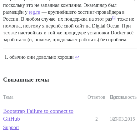
## Любые пользовательские команды для выполнения после
поскольку это не западная компания. Экземпляр был
run:

  - exec: echo "Начало пользовательских команд"

размещён у
reg.ru
— крупнейшего хостинг-провайдера в
[1]
России. В любом случае, их поддержка на этот раз
тоже не
помогла, поэтому я перенёс свой сайт на Digital Ocean. При
тех же настройках и той же процедуре установки Docker всё
заработало (и, похоже, продолжает работать) без проблем.
обычно они довольно хороши
↩︎
Связанные темы
Тема
Ответов
Просм.
Активность
Bootstrap Failure to connect to
GitHub
2
1814
27.03.2015
Support