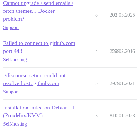
Cannot upgrade / send emails /
fetch themes... Docker
8
203
02.03.2025
problem?
Support
Failed to connect to github.com
port 443
4
2599
22.02.2016
Self-hosting
./discourse-setup: could not
resolve host: github.com
5
2779
03.01.2021
Support
Installation failed on Debian 11
(ProxMox/KVM)
3
820
10.01.2023
Self-hosting