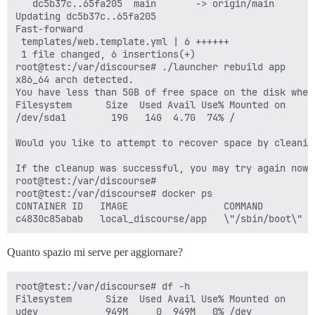
   dc5b37c..65fa205  main       -> origin/main

Updating dc5b37c..65fa205

Fast-forward

 templates/web.template.yml | 6 ++++++

 1 file changed, 6 insertions(+)

root@test:/var/discourse# ./launcher rebuild app

x86_64 arch detected.

You have less than 5GB of free space on the disk wher
Filesystem      Size  Used Avail Use% Mounted on

/dev/sda1        19G   14G  4.7G  74% /

Would you like to attempt to recover space by cleanin
If the cleanup was successful, you may try again now

root@test:/var/discourse# 

root@test:/var/discourse# docker ps

CONTAINER ID   IMAGE                 COMMAND        C
Quanto spazio mi serve per aggiornare?
root@test:/var/discourse# df -h

Filesystem      Size  Used Avail Use% Mounted on

udev            949M     0  949M   0% /dev
