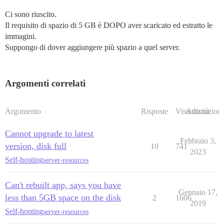
Ci sono riuscito.
Il requisito di spazio di 5 GB è DOPO aver scaricato ed estratto le
immagini.
Suppongo di dover aggiungere più spazio a quel server.
Argomenti correlati
Argomento
Risposte
Visualizzazioni
Attività
Cannot upgrade to latest
Febbraio 3,
version, disk full
10
741
2023
Self-hosting
server-resources
Can't rebuilt app, says you have
Gennaio 17,
less than 5GB space on the disk
2
1606
2019
Self-hosting
server-resources