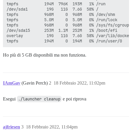
tmpfs           194M  796K  193M   1% /run

/dev/sda1        19G   11G  7.6G  58% /

tmpfs           968M     0  968M   0% /dev/shm

tmpfs           5.0M     0  5.0M   0% /run/lock

tmpfs           968M     0  968M   0% /sys/fs/cgroup

/dev/sda15      253M  1.1M  252M   1% /boot/efi

overlay          19G   11G  7.6G  58% /var/lib/docker
Ho più di 5 GB disponibili ma non funziona.
IAmGav
(Gavin Perch)
2
18 Febbraio 2022, 11:02pm
Esegui
./launcher cleanup
e poi riprova
ajfriesen
3
18 Febbraio 2022, 11:04pm