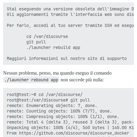
Stai eseguendo una versione obsoleta dell'immagine Dis
Gli aggiornamenti tramite l'interfaccia web sono disa
Per farlo, accedi al tuo server tramite SSH ed esegui:
        cd /var/discourse

        git pull

        ./launcher rebuild app

Nessun problema, penso, ma quando eseguo il comando
./launcher rebound app
non succede più nulla:
root@test:~# cd /var/discourse/

root@test:/var/discourse# git pull

remote: Enumerating objects: 7, done.

remote: Counting objects: 100% (7/7), done.

remote: Compressing objects: 100% (1/1), done.

remote: Total 4 (delta 3), reused 3 (delta 3), pack-re
Unpacking objects: 100% (4/4), 560 bytes | 140.00 KiB/
From https://github.com/discourse/discourse_docker
