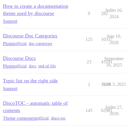
How to create a documentation
Juillet 16,
theme used by discourse
9
282
2024
Support
Discourse Doc Categories
Juin 10,
125
10317
2026
Plugin
official
,
doc-categories
Discourse Docs
Septembre
23
43591
16, 2025
Plugin
official
,
docs
,
end-of-life
Topic list on the right side
2
1229
Avril 3, 2021
Support
DiscoTOC - automatic table of
Juillet 27,
contents
145
62981
2026
Theme component
official
,
disco-toc