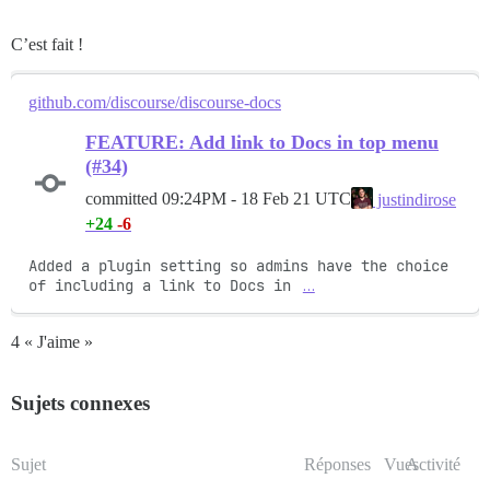
C’est fait !
github.com/discourse/discourse-docs
FEATURE: Add link to Docs in top menu
(#34)
committed
09:24PM - 18 Feb 21 UTC
justindirose
+24
-6
Added a plugin setting so admins have the choice 
of including a link to Docs in 
…
4 « J'aime »
Sujets connexes
Sujet
Réponses
Vues
Activité