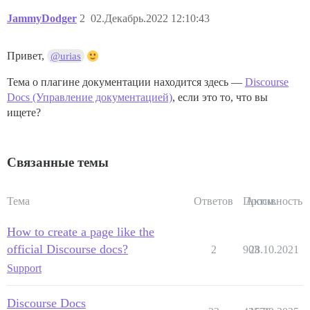
JammyDodger
2
02.Декабрь.2022 12:10:43
Привет,
@urias
Тема о плагине документации находится здесь —
Discourse
Docs (Управление документацией)
, если это то, что вы
ищете?
Связанные темы
Тема
Ответов
Просм.
Активность
How to create a page like the
official Discourse docs?
2
903
28.10.2021
Support
Discourse Docs