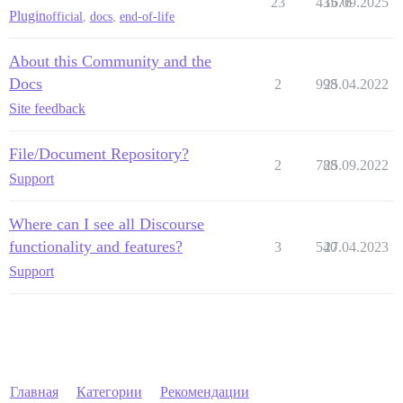
23
43576
16.09.2025
Plugin
official
,
docs
,
end-of-life
About this Community and the
Docs
2
998
25.04.2022
Site feedback
File/Document Repository?
2
788
25.09.2022
Support
Where can I see all Discourse
functionality and features?
3
540
27.04.2023
Support
Главная
Категории
Рекомендации