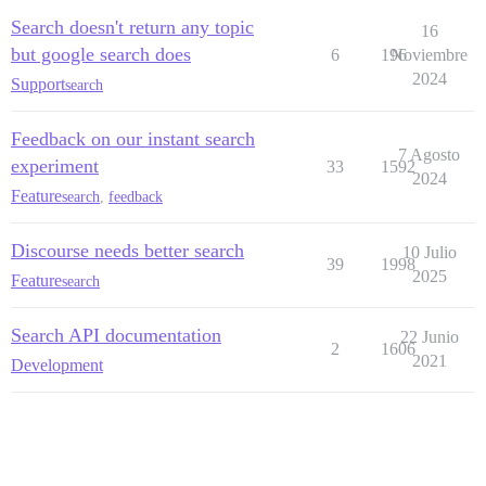
Search doesn't return any topic
16
but google search does
6
196
Noviembre
2024
Support
search
Feedback on our instant search
7 Agosto
experiment
33
1592
2024
Feature
search
,
feedback
Discourse needs better search
10 Julio
39
1998
2025
Feature
search
Search API documentation
22 Junio
2
1606
2021
Development