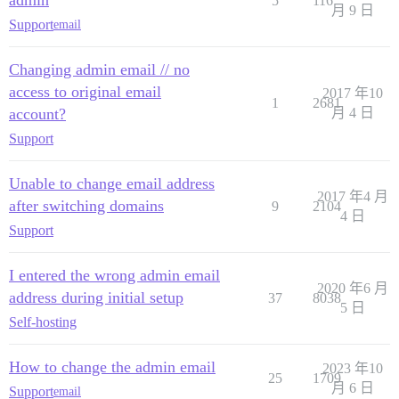
5
116
月 9 日
Support
email
Changing admin email // no
access to original email
2017 年10
1
2681
account?
月 4 日
Support
Unable to change email address
2017 年4 月
after switching domains
9
2104
4 日
Support
I entered the wrong admin email
2020 年6 月
address during initial setup
37
8038
5 日
Self-hosting
How to change the admin email
2023 年10
25
1709
月 6 日
Support
email