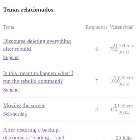
Temas relacionados
Tema
Respuestas
Vistas
Actividad
Discourse deleting everything
21 Febrero
after rebuild
6
752
2019
Support
Is this meant to happen when I
5 Febrero
run the rebuild command?
7
1000
2018
Support
Moving the server
1 Febrero
8
470
2024
Self-hosting
After restoring a backup,
discourse is 'loading...' and
28 Julio