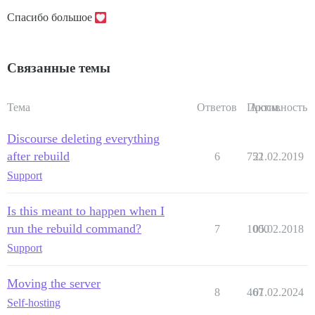
Спасибо большое
Связанные темы
Тема
Ответов
Просм.
Активность
Discourse deleting everything
after rebuild
6
752
21.02.2019
Support
Is this meant to happen when I
run the rebuild command?
7
1000
05.02.2018
Support
Moving the server
8
467
01.02.2024
Self-hosting