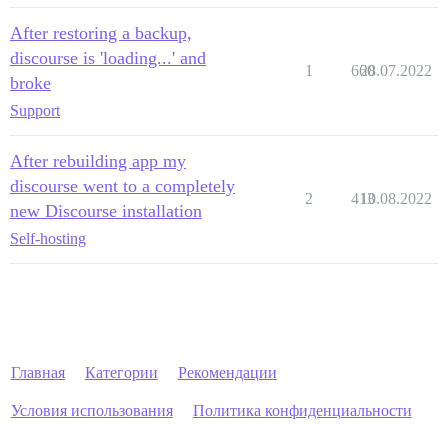
After restoring a backup,
discourse is 'loading...' and
1
660
28.07.2022
broke
Support
After rebuilding app my
discourse went to a completely
2
413
10.08.2022
new Discourse installation
Self-hosting
Главная
Категории
Рекомендации
Условия использования
Политика конфиденциальности