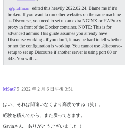
edited this heavily 2022.02.24. Blame me if it’s
@pfaffman
broken. If you want to run other websites on the same machine
as Discourse, you need to set up an extra NGINX or HAProxy
proxy in front of the Docker container.
NOTE: This is for
advanced admins This guide assumes you already have
Discourse working - if you don’t, it may be hard to tell whether
or not the configuration is working. You cannot use ./discourse-
setup to set up Discourse if another server is using port 80 or
443. You will …
MSat7
5
2022 年 2 月 6 日午後 3:51
はい、それは間違いなくより高度ですね（笑）。
経験を積んでから、また戻ってきます。
Gavinさん、ありがとうございました！