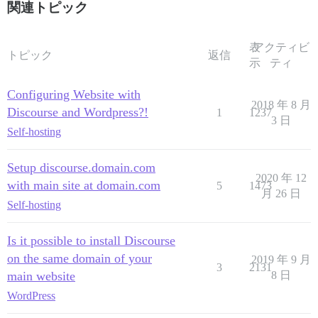
関連トピック
表
アクティビ
トピック
返信
示
ティ
Configuring Website with
2018 年 8 月
Discourse and Wordpress?!
1
1237
3 日
Self-hosting
Setup discourse.domain.com
2020 年 12
with main site at domain.com
5
1473
月 26 日
Self-hosting
Is it possible to install Discourse
on the same domain of your
2019 年 9 月
3
2131
main website
8 日
WordPress