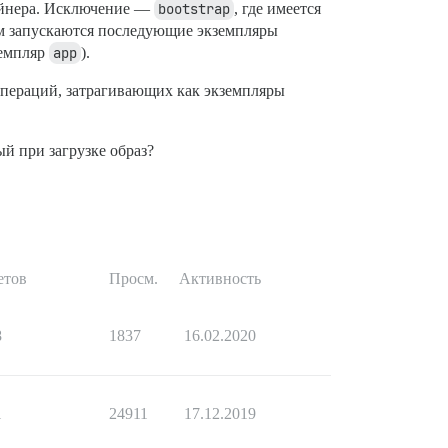
тейнера. Исключение —
bootstrap
, где имеется
тем запускаются последующие экземпляры
земпляр
app
).
 операций, затрагивающих как экземпляры
ый при загрузке образ?
етов
Просм.
Активность
8
1837
16.02.2020
1
24911
17.12.2019