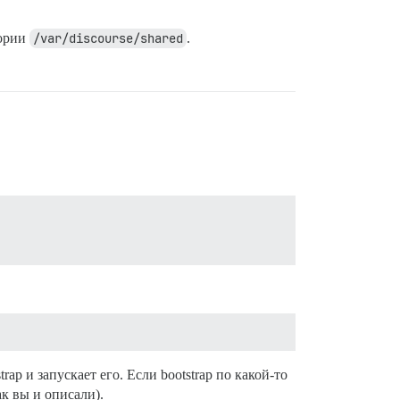
тории
/var/discourse/shared
.
p и запускает его. Если bootstrap по какой-то
к вы и описали).