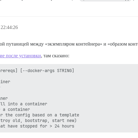
 22:44:26
ной путаницей между «экземпляром контейнера» и «образом конт
ие после установки
, там сказано:
rereqs] [--docker-args STRING]

iner



ner

ll into a container

 a container

r the config based on a template

troy old, bootstrap, start new)
