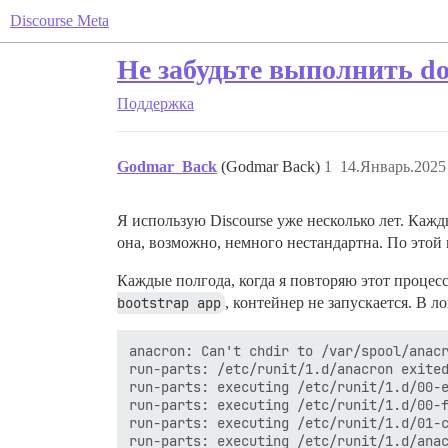
Discourse Meta
Не забудьте выполнить do
Поддержка
Godmar_Back
(Godmar Back)
1
14.Январь.2025
Я использую Discourse уже несколько лет. Каж
она, возможно, немного нестандартна. По этой
Каждые полгода, когда я повторяю этот процесс
bootstrap app
, контейнер не запускается. В л
anacron: Can't chdir to /var/spool/anacr
run-parts: /etc/runit/1.d/anacron exited
run-parts: executing /etc/runit/1.d/00-e
run-parts: executing /etc/runit/1.d/00-f
run-parts: executing /etc/runit/1.d/01-c
run-parts: executing /etc/runit/1.d/anac