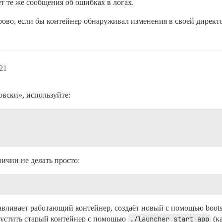
ет те же сообщения об ошибках в логах.
рово, если бы контейнер обнаруживал изменения в своей дирек
21
овски», используйте:
ричин не делать просто:
авливает работающий контейнер, создаёт новый с помощью bootstra
апустить старый контейнер с помощью
./launcher start app
(ка