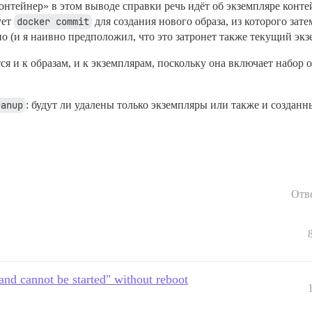
контейнер» в этом выводе справки речь идёт об экземпляре кон
ует
docker commit
для создания нового образа, из которого за
но (и я наивно предположил, что это затронет также текущий эк
ся и к образам, и к экземплярам, поскольку она включает набор
eanup
: будут ли удалены только экземпляры или также и созданн
Отв
and cannot be started" without reboot