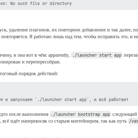
, удаление плагинов, их повторное добавление и так далее, пока
ё повторяется. Я работаю лишь над тем, чтобы исправить это, и
чину, и она вот в чём: apparently,
./launcher start app
переза
клонирован и перепересобран.
Итоговый порядок действий:
будто после выполнения
./launcher bootstrap app
следующи
о, всё идёт наперекосяк со старым контейнером, так как путь
/va