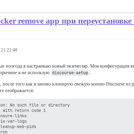
cker remove app при переустановке 
 21:22:48
дые полгода я настраиваю новый экземпляр. Моя конфигурация вк
 причине я не использую
discourse-setup
.
, после того как я заново клонирую свежую копию Discourse из 
оге отображается:
on: No such file or directory

 with return code 1

nsure-links

ix-var-logs

leanup-web-pids

ron
