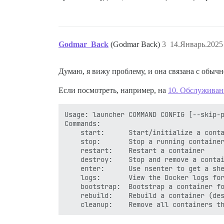
Godmar_Back
(Godmar Back)
3
14.Январь.2025
Думаю, я вижу проблему, и она связана с обыч
Если посмотреть, например, на
10. Обслуживан
Usage: launcher COMMAND CONFIG [--skip-p
Commands:

    start:      Start/initialize a conta
    stop:       Stop a running container
    restart:    Restart a container

    destroy:    Stop and remove a contai
    enter:      Use nsenter to get a she
    logs:       View the Docker logs for
    bootstrap:  Bootstrap a container fo
    rebuild:    Rebuild a container (des