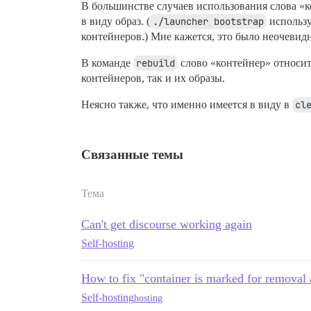
В большинстве случаев использования слова «
в виду образ. (
./launcher bootstrap
использ
контейнеров.) Мне кажется, это было неочевид
В команде
rebuild
слово «контейнер» относит
контейнеров, так и их образы.
Неясно также, что именно имеется в виду в
cl
Связанные темы
Тема
Can't get discourse working again
Self-hosting
How to fix "container is marked for removal 
Self-hosting
hosting