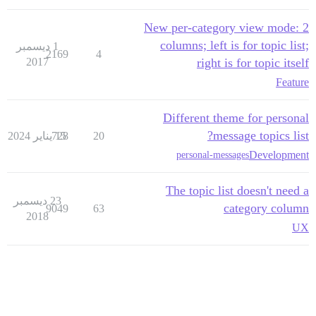
New per-category view mode: 2
columns; left is for topic list;
1 ديسمبر
2169
4
2017
right is for topic itself
Feature
Different theme for personal
message topics list?
20
15 يناير 2024
728
Development
personal-messages
The topic list doesn't need a
23 ديسمبر
category column
9049
63
2018
UX