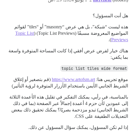
هل أنت المسؤول؟
هذه ليست “شبكة”، بل هي عرض “masonry” أو “tiles” لقوائم
المواضيع المعروضة مسبقًا (Topic List Previews) (
Topic List
).
Previews
هناك خيار لفرض عرض أفقي إذا كانت المساحة المتوفرة واسعة
بما يكفي:
topic list tiles wide format
موقع تجريبي هنا:
https://www.artofsm.art
(قم بتصغير أو إغلاق
الشريط الجانبي الأيمن باستخدام الأزرار المتوفرة لرؤية التأثير)
بالمناسبة، في رأيي، يمكنك التفكير في تقليل هذه الأعمدة الثلاثة
إلى عمودين لأن حزم 4 أعمدة إجمالاً عبر الصفحة (بما في ذلك
الشريط الجانبي) تبدو مزدحمة بصريًا؟ يمكنك تحقيق ذلك ببعض
التعديلات الطفيفة على CSS.
إذا لم تكن المسؤول، يمكنك سؤال المسؤول عن ذلك.