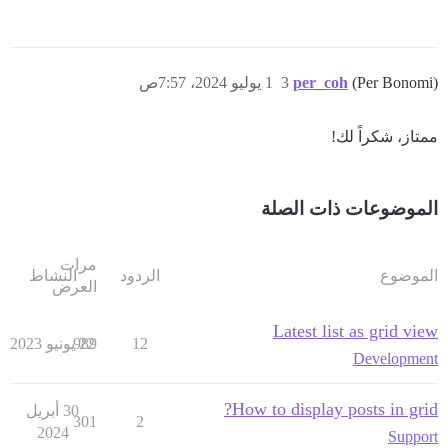
(Per Bonomi)
per_coh
3
1 يوليو 2024، 7:57ص
ممتاز، شكراً لك!
الموضوعات ذات الصلة
مرات
الموضوع
الردود
النشاط
العرض
Latest list as grid view
12
22 يونيو 2023
989
Development
How to display posts in grid?
30 أبريل
301
2
2024
Support