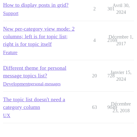
How to display posts in grid?
Avril 30,
2
301
2024
Support
New per-category view mode: 2
columns; left is for topic list;
Décembre 1,
4
2169
right is for topic itself
2017
Feature
Different theme for personal
Janvier 15,
message topics list?
20
728
2024
Development
personal-messages
The topic list doesn't need a
Décembre
category column
63
9049
23, 2018
UX