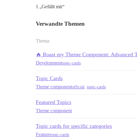
1 „Gefällt mir“
Verwandte Themen
Thema
🔥 Roast my Theme Component: Advanced T
Development
topic-cards
Topic Cards
Theme component
official
,
topic-cards
Featured Topics
Theme component
Topic cards for specific categories
Feature
topic-cards