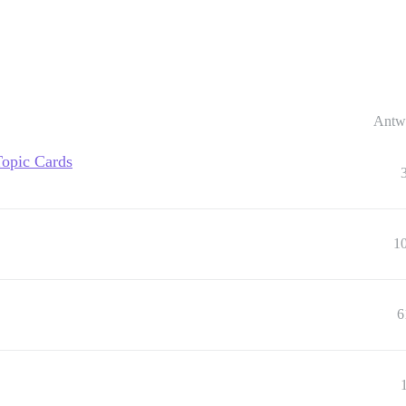
Antw
opic Cards
1
6