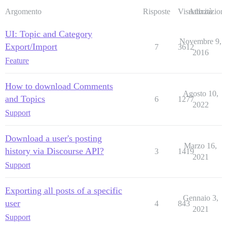
Argomento
Risposte
Visualizzazioni
Attività
UI: Topic and Category
Novembre 9,
Export/Import
7
3612
2016
Feature
How to download Comments
Agosto 10,
and Topics
6
1277
2022
Support
Download a user's posting
Marzo 16,
history via Discourse API?
3
1419
2021
Support
Exporting all posts of a specific
Gennaio 3,
user
4
843
2021
Support