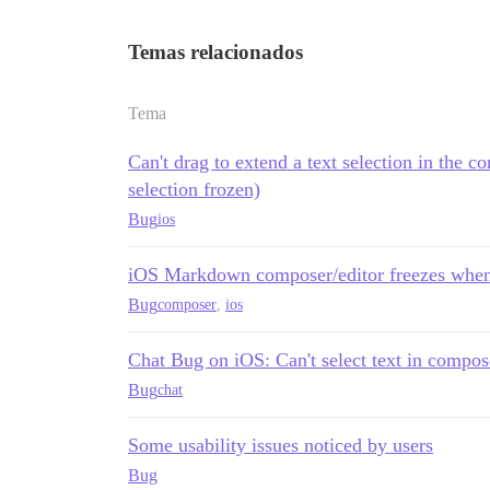
Temas relacionados
Tema
Can't drag to extend a text selection in th
selection frozen)
Bug
ios
iOS Markdown composer/editor freezes when 
Bug
composer
,
ios
Chat Bug on iOS: Can't select text in compo
Bug
chat
Some usability issues noticed by users
Bug