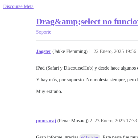
Discourse Meta
Drag&amp;select no funcio
Soporte
Jagster
(Jakke Flemming)
1
22 Enero, 2025 19:56
iPad (Safari y DiscourseHub) y desde hace algunos dí
Y hay más, por supuesto. No molesta siempre, pero la
Muy extraño.
pmusaraj
(Penar Musaraj)
2
23 Enero, 2025 17:33
Gran informe, gracias
. Esta parte fue muy
@Jagster