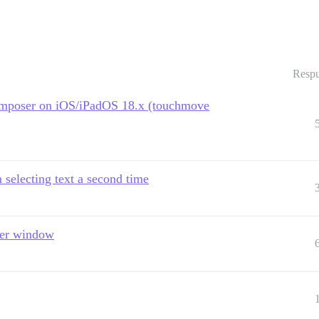
Respu
e composer on iOS/iPadOS 18.x (touchmove
selecting text a second time
ser window