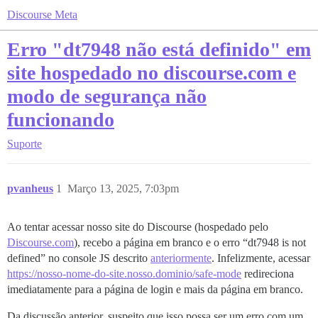
Discourse Meta
Erro "dt7948 não está definido" em
site hospedado no discourse.com e
modo de segurança não
funcionando
Suporte
pvanheus
1
Março 13, 2025, 7:03pm
Ao tentar acessar nosso site do Discourse (hospedado pelo
Discourse.com
), recebo a página em branco e o erro “dt7948 is not
defined” no console JS descrito
anteriormente
. Infelizmente, acessar
https://nosso-nome-do-site.nosso.dominio/safe-mode
redireciona
imediatamente para a página de login e mais da página em branco.
Da discussão anterior, suspeito que isso possa ser um erro com um