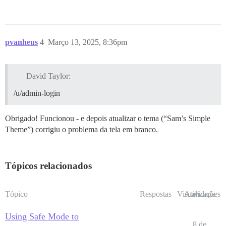
pvanheus
4
Março 13, 2025, 8:36pm
David Taylor:
/u/admin-login
Obrigado! Funcionou - e depois atualizar o tema (“Sam’s Simple
Theme”) corrigiu o problema da tela em branco.
Tópicos relacionados
Tópico
Respostas
Visualizações
Atividade
Using Safe Mode to
8 de