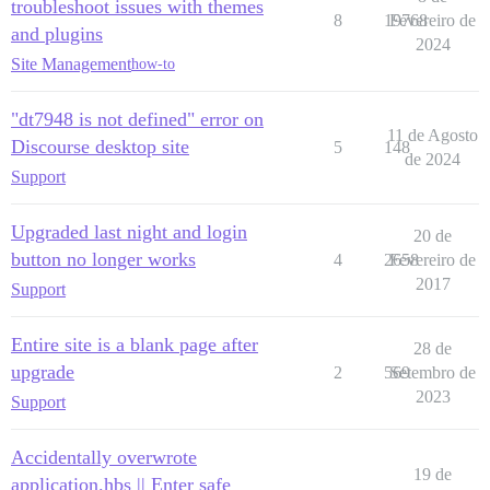
troubleshoot issues with themes
8
19768
Fevereiro de
and plugins
2024
Site Management
how-to
"dt7948 is not defined" error on
11 de Agosto
Discourse desktop site
5
148
de 2024
Support
Upgraded last night and login
20 de
button no longer works
4
2658
Fevereiro de
2017
Support
Entire site is a blank page after
28 de
upgrade
2
569
Setembro de
2023
Support
Accidentally overwrote
19 de
application.hbs || Enter safe