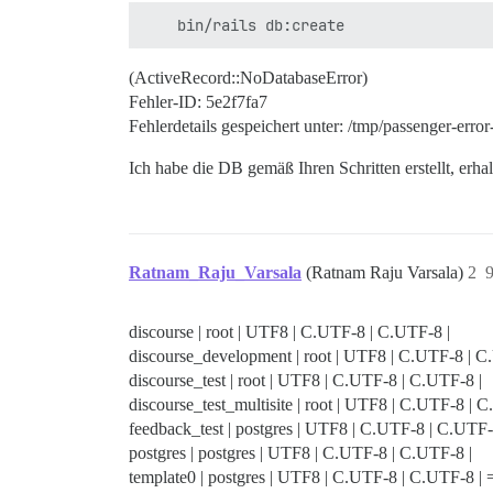
(ActiveRecord::NoDatabaseError)
Fehler-ID: 5e2f7fa7
Fehlerdetails gespeichert unter: /tmp/passenger-erro
Ich habe die DB gemäß Ihren Schritten erstellt, erh
Ratnam_Raju_Varsala
(Ratnam Raju Varsala)
2
9
discourse | root | UTF8 | C.UTF-8 | C.UTF-8 |
discourse_development | root | UTF8 | C.UTF-8 | C
discourse_test | root | UTF8 | C.UTF-8 | C.UTF-8 |
discourse_test_multisite | root | UTF8 | C.UTF-8 | 
feedback_test | postgres | UTF8 | C.UTF-8 | C.UTF-
postgres | postgres | UTF8 | C.UTF-8 | C.UTF-8 |
template0 | postgres | UTF8 | C.UTF-8 | C.UTF-8 | 