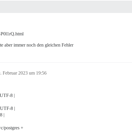
r-P0l1rQ.html
alte aber immer noch den gleichen Fehler
. Februar 2023 um 19:56
.UTF-8 |
C.UTF-8 |
8 |
=c/postgres +