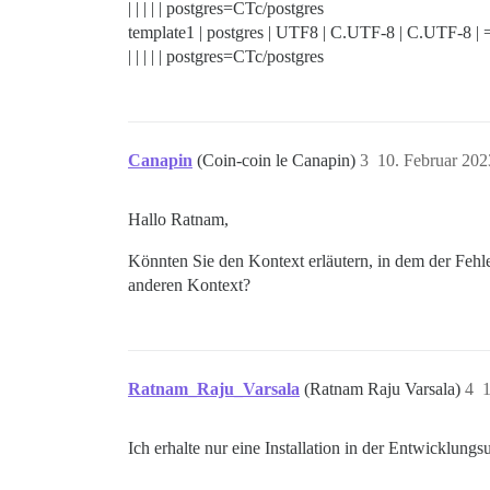
| | | | | postgres=CTc/postgres
template1 | postgres | UTF8 | C.UTF-8 | C.UTF-8 | 
| | | | | postgres=CTc/postgres
Canapin
(Coin-coin le Canapin)
3
10. Februar 20
Hallo Ratnam,
Könnten Sie den Kontext erläutern, in dem der Fehler
anderen Kontext?
Ratnam_Raju_Varsala
(Ratnam Raju Varsala)
4
1
Ich erhalte nur eine Installation in der Entwicklun