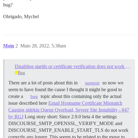
bug?
Obrigado, Mychel
Moin
2
Maio 28, 2022, 5:38am
Disabling starttls or certificate verification does not work any more
Bug
There are a lot of posts about this in
so now we
support
seem to have found the cause I thought it might be good to
create a
topic about this containing only the actual
bug
issue described here
Email Hostname Certificate Mismatch
Causing sidekiq Queue Overload, Severe Site Instability - #47
by RGJ
Long story short: Since 2.9.0 beta 4 the settings
DISCOURSE_SMTP_OPENSSL_VERIFY_MODE and
DISCOURSE_SMTP_ENABLE_START_TLS do not work
correctly any longer. This seems to be related to the move to