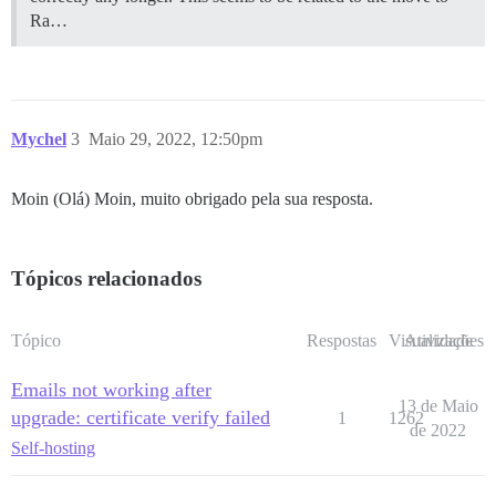
Ra…
Mychel
3
Maio 29, 2022, 12:50pm
Moin (Olá) Moin, muito obrigado pela sua resposta.
Tópicos relacionados
Tópico
Respostas
Visualizações
Atividade
Emails not working after
13 de Maio
upgrade: certificate verify failed
1
1262
de 2022
Self-hosting