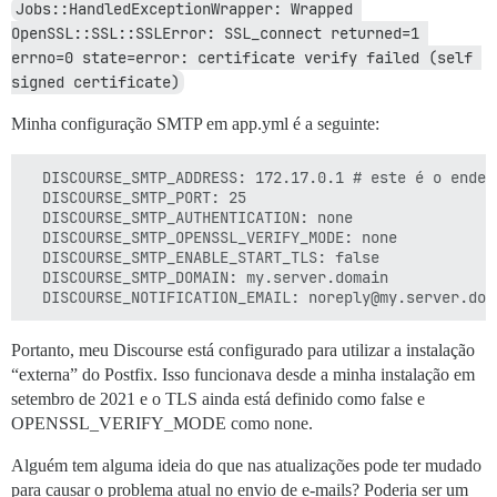
Jobs::HandledExceptionWrapper: Wrapped 
OpenSSL::SSL::SSLError: SSL_connect returned=1 
errno=0 state=error: certificate verify failed (self 
signed certificate)
Minha configuração SMTP em app.yml é a seguinte:
  DISCOURSE_SMTP_ADDRESS: 172.17.0.1 # este é o ender
  DISCOURSE_SMTP_PORT: 25

  DISCOURSE_SMTP_AUTHENTICATION: none

  DISCOURSE_SMTP_OPENSSL_VERIFY_MODE: none

  DISCOURSE_SMTP_ENABLE_START_TLS: false

  DISCOURSE_SMTP_DOMAIN: my.server.domain

Portanto, meu Discourse está configurado para utilizar a instalação
“externa” do Postfix. Isso funcionava desde a minha instalação em
setembro de 2021 e o TLS ainda está definido como false e
OPENSSL_VERIFY_MODE como none.
Alguém tem alguma ideia do que nas atualizações pode ter mudado
para causar o problema atual no envio de e-mails? Poderia ser um