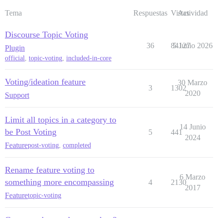
Tema
Respuestas
Vistas
Actividad
Discourse Topic Voting
36
84127
5 Junio 2026
Plugin
official
,
topic-voting
,
included-in-core
Voting/ideation feature
30 Marzo
3
1302
2020
Support
Limit all topics in a category to
14 Junio
be Post Voting
5
441
2024
Feature
post-voting
,
completed
Rename feature voting to
6 Marzo
something more encompassing
4
2130
2017
Feature
topic-voting