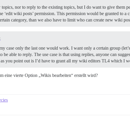
opics, nor to reply to the existing topics, but I do want to give them p
the ‘edit wiki posts’ permission. This permission would be granted to a ce
 certain category, than we also have to limit who can create new wiki p
t
y case only the last one would work. I want only a certain group (let’s 
to be able to reply. The use case is that using replies, anyone can sugge
s you point out is I’d have to grant all my wiki editors TL4 which I w
m eine vierte Option „Wikis bearbeiten“ erstellt wird?
ecies