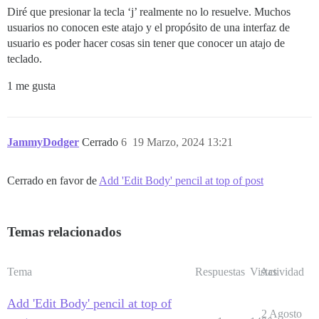
Diré que presionar la tecla ‘j’ realmente no lo resuelve. Muchos
usuarios no conocen este atajo y el propósito de una interfaz de
usuario es poder hacer cosas sin tener que conocer un atajo de
teclado.
1 me gusta
JammyDodger
Cerrado
6
19 Marzo, 2024 13:21
Cerrado en favor de
Add 'Edit Body' pencil at top of post
Temas relacionados
Tema
Respuestas
Vistas
Actividad
Add 'Edit Body' pencil at top of
2 Agosto