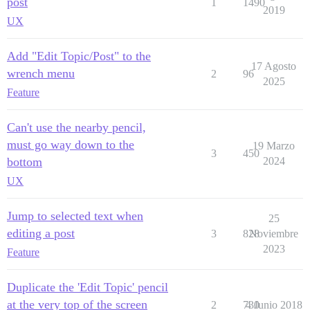
post
1
1490
2019
UX
Add "Edit Topic/Post" to the
17 Agosto
wrench menu
2
96
2025
Feature
Can't use the nearby pencil,
must go way down to the
19 Marzo
3
450
bottom
2024
UX
Jump to selected text when
25
editing a post
3
828
Noviembre
2023
Feature
Duplicate the 'Edit Topic' pencil
at the very top of the screen
2
730
4 Junio 2018