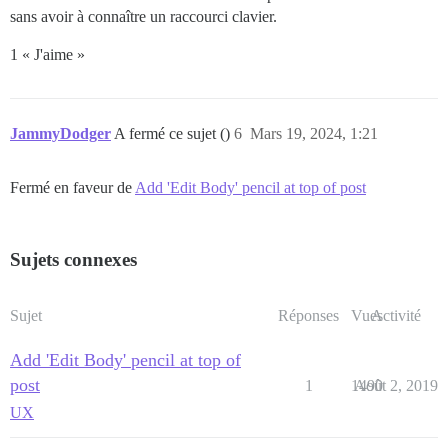
sans avoir à connaître un raccourci clavier.
1 « J'aime »
JammyDodger
A fermé ce sujet ()
6
Mars 19, 2024, 1:21
Fermé en faveur de
Add 'Edit Body' pencil at top of post
Sujets connexes
Sujet
Réponses
Vues
Activité
Add 'Edit Body' pencil at top of
post
1
1490
Août 2, 2019
UX