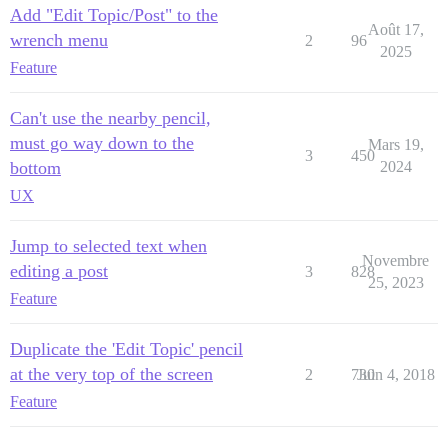
Add "Edit Topic/Post" to the
Août 17,
wrench menu
2
96
2025
Feature
Can't use the nearby pencil,
must go way down to the
Mars 19,
3
450
bottom
2024
UX
Jump to selected text when
Novembre
editing a post
3
828
25, 2023
Feature
Duplicate the 'Edit Topic' pencil
at the very top of the screen
2
730
Juin 4, 2018
Feature