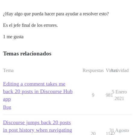
¿Hay algo que pueda hacer para ayudar a resolver esto?
Es el jefe final de los errores.
1 me gusta
Temas relacionados
Tema
Respuestas
Vistas
Actividad
Editing a comment takes me
back 20 posts in Discourse Hub
5 Enero
9
981
app
2021
Bug
Discourse jumps back 20 posts
in post history when navigating
31 Agosto
20
1142