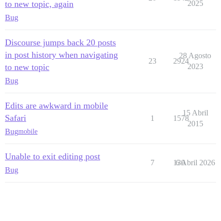
to new topic, again
2025
Bug
Discourse jumps back 20 posts
in post history when navigating
28 Agosto
23
2924
to new topic
2023
Bug
Edits are awkward in mobile
15 Abril
Safari
1
1578
2015
Bug
mobile
Unable to exit editing post
7
130
6 Abril 2026
Bug