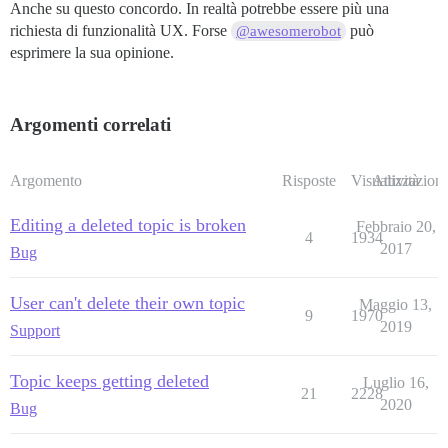
Anche su questo concordo. In realtà potrebbe essere più una
richiesta di funzionalità UX. Forse
può
@awesomerobot
esprimere la sua opinione.
Argomenti correlati
Argomento
Risposte
Visualizzazioni
Attività
Editing a deleted topic is broken
Febbraio 20,
4
1934
2017
Bug
User can't delete their own topic
Maggio 13,
9
1970
2019
Support
Topic keeps getting deleted
Luglio 16,
21
2228
2020
Bug