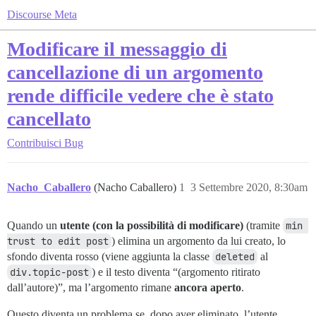
Discourse Meta
Modificare il messaggio di
cancellazione di un argomento
rende difficile vedere che è stato
cancellato
Contribuisci
Bug
Nacho_Caballero
(Nacho Caballero)
1
3 Settembre 2020, 8:30am
Quando un
utente (con la possibilità di modificare)
(tramite
min 
trust to edit post
) elimina un argomento da lui creato, lo
sfondo diventa rosso (viene aggiunta la classe
deleted
al
div.topic-post
) e il testo diventa “(argomento ritirato
dall’autore)”, ma l’argomento rimane
ancora aperto
.
Questo diventa un problema se, dopo aver eliminato, l’utente