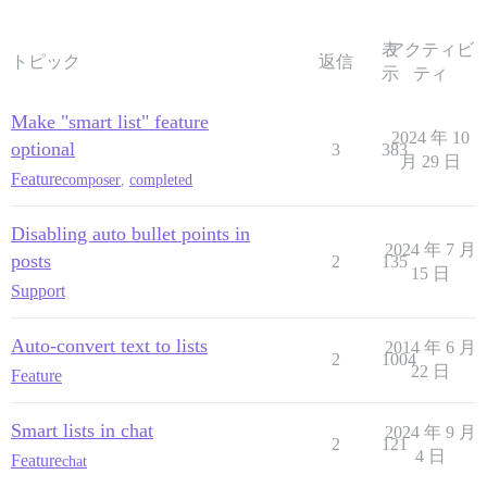
表
アクティビ
トピック
返信
示
ティ
Make "smart list" feature
2024 年 10
optional
3
383
月 29 日
Feature
composer
,
completed
Disabling auto bullet points in
2024 年 7 月
posts
2
135
15 日
Support
Auto-convert text to lists
2014 年 6 月
2
1004
22 日
Feature
Smart lists in chat
2024 年 9 月
2
121
4 日
Feature
chat