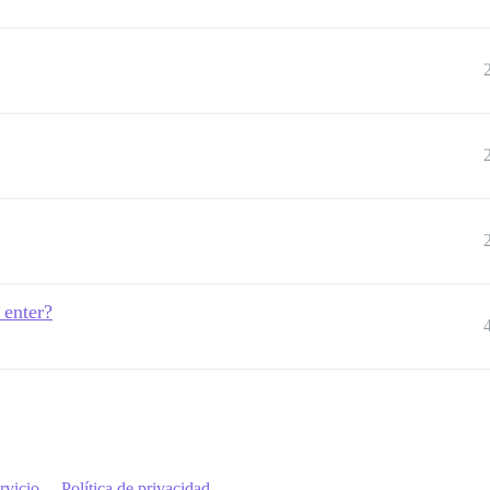
 enter?
rvicio
Política de privacidad