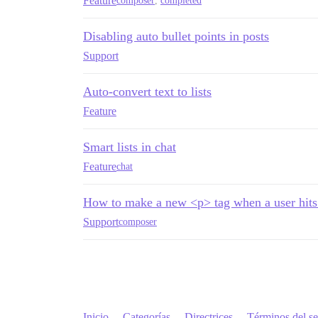
Feature
composer
,
completed
Disabling auto bullet points in posts
Support
Auto-convert text to lists
Feature
Smart lists in chat
Feature
chat
How to make a new <p> tag when a user hits
Support
composer
Inicio
Categorías
Directrices
Términos del se