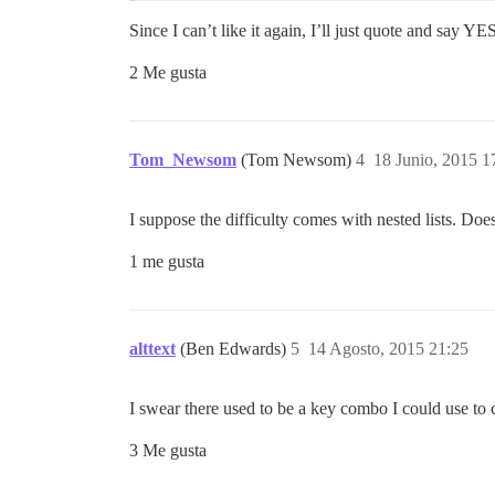
Since I can’t like it again, I’ll just quote and say
2 Me gusta
Tom_Newsom
(Tom Newsom)
4
18 Junio, 2015 1
I suppose the difficulty comes with nested lists. Does
1 me gusta
alttext
(Ben Edwards)
5
14 Agosto, 2015 21:25
I swear there used to be a key combo I could use to c
3 Me gusta