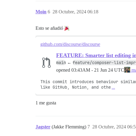
Moin
6
28 Octubre, 2024 06:18
Esto se añadió
github.com/discourse/discourse
FEATURE: Smarter list editing i
main
feature/composer-list-impr
←
opened
03:43AM - 21 Jun 24 UTC
ma
This commit introduces behaviour similar
like GitHub, Notion, and othe
…
1 me gusta
Jagster
(Jakke Flemming)
7
28 Octubre, 2024 06: