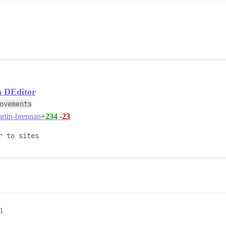
n DEditor
ovements
+234
-23
rtin-brennan
 to sites

51