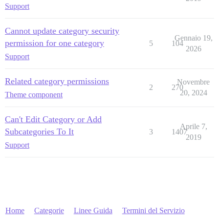
Support
Cannot update category security
Gennaio 19,
permission for one category
5
104
2026
Support
Related category permissions
Novembre
2
270
20, 2024
Theme component
Can't Edit Category or Add
Aprile 7,
Subcategories To It
3
1407
2019
Support
Home
Categorie
Linee Guida
Termini del Servizio