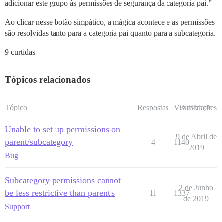
adicionar este grupo às permissões de segurança da categoria pai.”
Ao clicar nesse botão simpático, a mágica acontece e as permissões
são resolvidas tanto para a categoria pai quanto para a subcategoria.
9 curtidas
Tópicos relacionados
Tópico
Respostas
Visualizações
Atividade
Unable to set up permissions on
9 de Abril de
parent/subcategory
4
1140
2019
Bug
Subcategory permissions cannot
2 de Junho
be less restrictive than parent's
11
1337
de 2019
Support