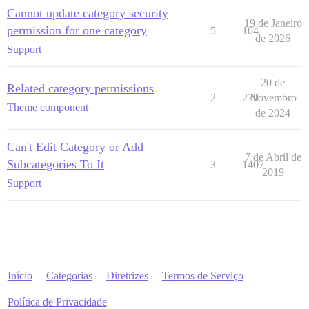
Cannot update category security
19 de Janeiro
permission for one category
5
104
de 2026
Support
20 de
Related category permissions
2
270
Novembro
Theme component
de 2024
Can't Edit Category or Add
7 de Abril de
Subcategories To It
3
1407
2019
Support
Início
Categorias
Diretrizes
Termos de Serviço
Política de Privacidade