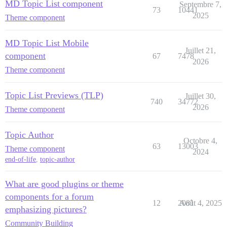
MD Topic List component
Septembre 7,
73
10441
2025
Theme component
MD Topic List Mobile
Juillet 21,
component
67
7478
2026
Theme component
Topic List Previews (TLP)
Juillet 30,
740
34772
2026
Theme component
Topic Author
Octobre 4,
63
13003
Theme component
2024
end-of-life
,
topic-author
What are good plugins or theme
components for a forum
12
2081
Août 4, 2025
emphasizing pictures?
Community Building