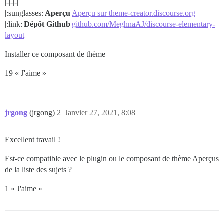
|-|-|-|
|:sunglasses:|
Aperçu
|
Aperçu sur theme-creator.discourse.org
|
|:link:|
Dépôt Github
|
github.com/MeghnaAJ/discourse-elementary-
layout
|
Installer ce composant de thème
19 « J'aime »
jrgong
(jrgong)
2
Janvier 27, 2021, 8:08
Excellent travail !
Est-ce compatible avec le plugin ou le composant de thème Aperçus
de la liste des sujets ?
1 « J'aime »