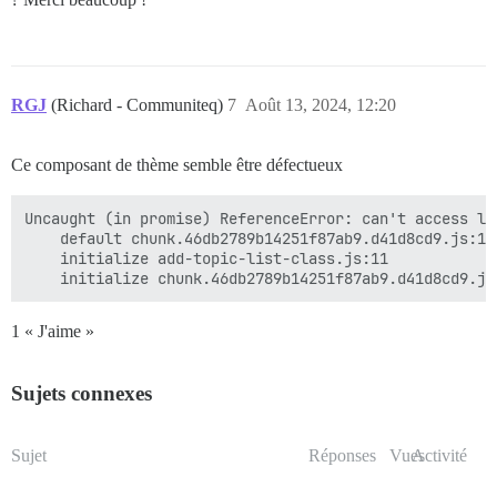
RGJ
(Richard - Communiteq)
7
Août 13, 2024, 12:20
Ce composant de thème semble être défectueux
Uncaught (in promise) ReferenceError: can't access le
    default chunk.46db2789b14251f87ab9.d41d8cd9.js:18

    initialize add-topic-list-class.js:11

1 « J'aime »
Sujets connexes
Sujet
Réponses
Vues
Activité