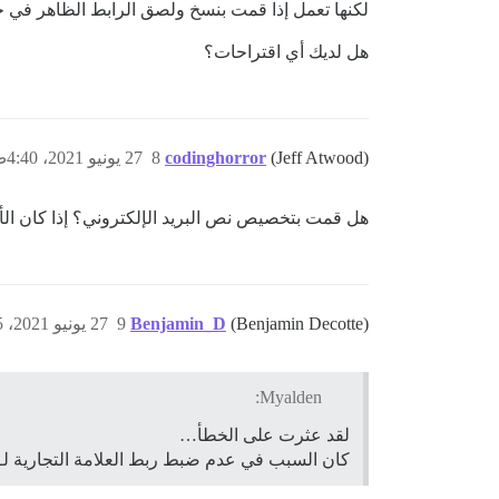
لكنها تعمل إذا قمت بنسخ ولصق الرابط الظاهر في 
هل لديك أي اقتراحات؟
(Jeff Atwood)
codinghorror
8
27 يونيو 2021، 4:40ص
هل قمت بتخصيص نص البريد الإلكتروني؟ إذا كان الأمر
(Benjamin Decotte)
Benjamin_D
9
27 يونيو 2021، 7:55ص
Myalden:
لقد عثرت على الخطأ…
كان السبب في عدم ضبط ربط العلامة التجارية لـ Sendgrid بشكل صحيح مع خادم أسماء النطاقات الخاص بي