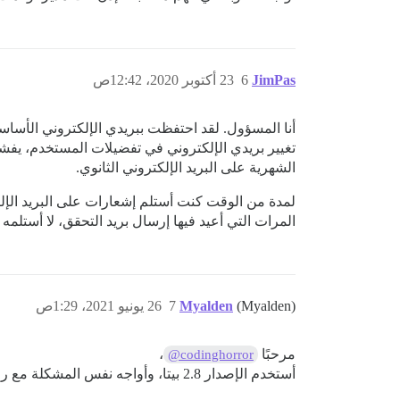
JimPas
6
23 أكتوبر 2020، 12:42ص
أنا المسؤول. لقد احتفظت ببريدي الإلكتروني الأساسي
تغيير بريدي الإلكتروني في تفضيلات المستخدم، يفشل
الشهرية على البريد الإلكتروني الثانوي.
لمدة من الوقت كنت أستلم إشعارات على البريد الإل
المرات التي أعيد فيها إرسال بريد التحقق، لا أستلمه أب
(Myalden)
Myalden
7
26 يونيو 2021، 1:29ص
مرحبًا
،
@codinghorror
أستخدم الإصدار 2.8 بيتا، وأواجه نفس المشكلة مع روابط رسائل البريد الإلكتروني للتأكيد. تؤدي هذه الروابط إلى صفحة خطأ حيث يبدأ رابط إعادة التوجيه بـ url8800…