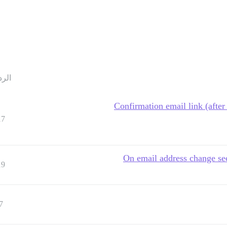
الرد
Confirmation email link (after
17
On email address change sec
19
7