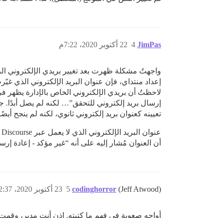
JimPas
4
22 أكتوبر 2020، 7:22م
واجهتُ مشكلة ظهرت بعد تغيير بريدي الإلكتروني ال
إعداد منتداي، فإن عنوان البريد الإلكتروني الذي غ
لاحظتُ أن بريدي الإلكتروني الخاص بالإدارة يظهر ف
إرسال بريد إلكتروني للتحقق”… لكنه لم يصل أبدًا. جر
تعيينه كعنوان بريد إلكتروني ثانوي، لكنه لم ينجح أيضًا
أن العنوان مُشار إليه على أنه “غير مؤكد - إعادة إر
(Jeff Atwood)
codinghorror
5
23 أكتوبر 2020، 12:37ص
أواجه صعوبة في فهم ما كتبته. إذن أنت مدير، وقمت