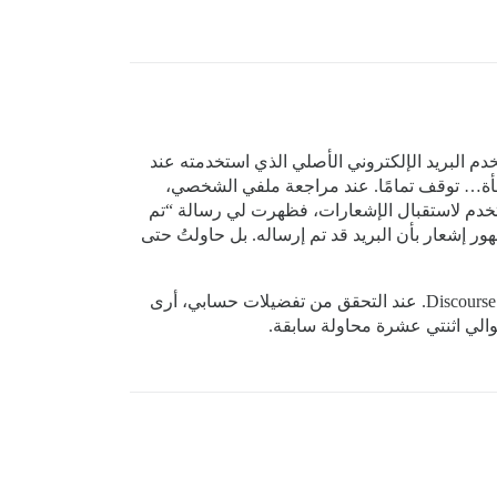
م البريد الإلكتروني الأصلي الذي استخدمته عند
فجأة… توقف تمامًا. عند مراجعة ملفي الشخصي،
مستخدم لاستقبال الإشعارات، فظهرت لي رسالة “تم
هور إشعار بأن البريد قد تم إرساله. بل حاولتُ حتى
عنوان البريد الإلكتروني الذي لا يعمل عبر Discourse هو عنوان صالح، وأنا أستقبل رسائل من ثلاثة منتديات أخرى تعمل على Discourse. عند التحقق من تفضيلات حسابي، أرى
حوالي اثنتي عشرة محاولة سابقة.