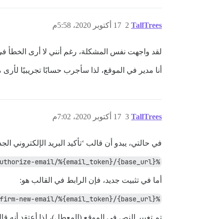
TallTrees
2
17 أكتوبر 2020، 5:58م
لقد واجهت نفس المشكلة، رغم أنني لا أرى الخطأ ف
أنا مدير في الموقع، لذا سأجرب حسابًا تجريبيًا لأرى م
TallTrees
3
17 أكتوبر 2020، 7:02م
في حالتي، يبدو أن قالب ‘تأكيد البريد الإلكتروني ال
%{base_url}/u/authorize-email/%{email_token}
أما في تثبيت جديد، فإن الرابط في القالب هو:
%{base_url}/u/confirm-new-email/%{email_token}
تم تغيير النص في الموقع (المعطل)، لذا أعتقد أنه 