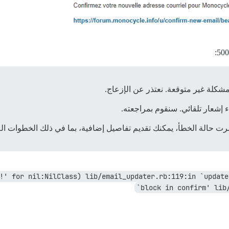
شكلة غير متوقعة. نعتذر عن الإزعاج.
إشعار تلقائي. سنقوم بمراجعته.
ستمرت حالة الخطأ، يمكنك تقديم تفاصيل إضافية، بما في ذلك الخطوات
!' for nil:NilClass) lib/email_updater.rb:119:in `update
`block in confirm' lib