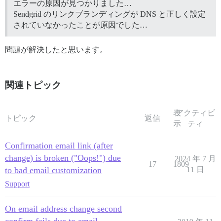
エラーの原因が見つかりました…
Sendgrid のリンクブランディングが DNS と正しく設定
されていなかったことが原因でした…
問題が解決したと思います。
関連トピック
表
アクティビ
トピック
返信
示
ティ
Confirmation email link (after
change) is broken ("Oops!") due
2024 年 7 月
17
1809
to bad email customization
11 日
Support
On email address change second
confirm fails due to email