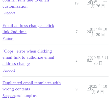
2019 年 11
19
2032
customization
月 26 日
Support
Email address change - click
2017 年 10
link 2nd time
7
2431
月 20 日
Feature
"Oops" error when clicking
email link to authorize email
2020 年 5 月
2
827
address change
23 日
Support
Duplicated email templates with
2025 年 10
wrong contents
9
235
月 8 日
Support
email-templates